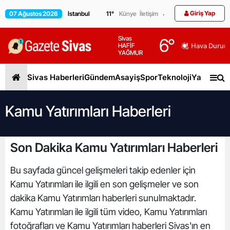
Giriş Yap
07 Ağustos 2026
11
°
Künye
İletişim
Sivas
6
°
HAFİF
Hava Durum
YAĞMUR
Sivas Haberleri
Gündem
Asayiş
Spor
Teknoloji
Yaşam
Gen
Kamu Yatırımları Haberleri
Son Dakika Kamu Yatırımları Haberleri
Bu sayfada güncel gelişmeleri takip edenler için
Kamu Yatırımları ile ilgili en son gelişmeler ve son
dakika Kamu Yatırımları haberleri sunulmaktadır.
Kamu Yatırımları ile ilgili tüm video, Kamu Yatırımları
fotoğrafları ve Kamu Yatırımları haberleri Sivas'ın en