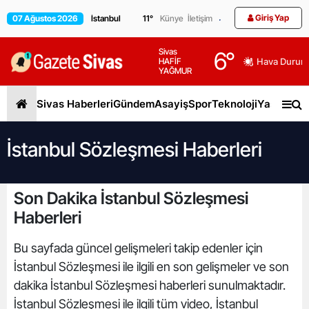
Giriş Yap
07 Ağustos 2026
11
°
Künye
İletişim
Sivas
6
°
HAFİF
Hava Durum
YAĞMUR
Sivas Haberleri
Gündem
Asayiş
Spor
Teknoloji
Yaşam
Gen
İstanbul Sözleşmesi Haberleri
Son Dakika İstanbul Sözleşmesi
Haberleri
Bu sayfada güncel gelişmeleri takip edenler için
İstanbul Sözleşmesi ile ilgili en son gelişmeler ve son
dakika İstanbul Sözleşmesi haberleri sunulmaktadır.
İstanbul Sözleşmesi ile ilgili tüm video, İstanbul