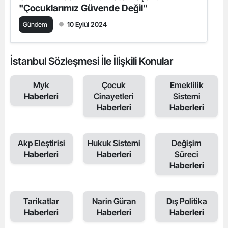
"Çocuklarımız Güvende Değil"
Gündem
10 Eylül 2024
İstanbul Sözleşmesi İle İlişkili Konular
Myk
Çocuk
Emeklilik
Haberleri
Cinayetleri
Sistemi
Haberleri
Haberleri
Akp Eleştirisi
Hukuk Sistemi
Değişim
Haberleri
Haberleri
Süreci
Haberleri
Tarikatlar
Narin Güran
Dış Politika
Haberleri
Haberleri
Haberleri