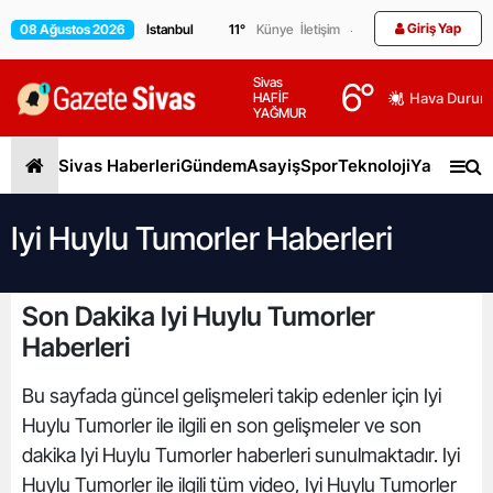
Giriş Yap
08 Ağustos 2026
11
°
Künye
İletişim
Sivas
6
°
HAFİF
Hava Durum
YAĞMUR
Sivas Haberleri
Gündem
Asayiş
Spor
Teknoloji
Yaşam
Gen
Iyi Huylu Tumorler Haberleri
Son Dakika Iyi Huylu Tumorler
Haberleri
Bu sayfada güncel gelişmeleri takip edenler için Iyi
Huylu Tumorler ile ilgili en son gelişmeler ve son
dakika Iyi Huylu Tumorler haberleri sunulmaktadır. Iyi
Huylu Tumorler ile ilgili tüm video, Iyi Huylu Tumorler