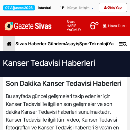
Giriş Yap
07 Ağustos 2026
11
°
Künye
İletişim
Sivas
6
°
HAFİF
Hava Durum
YAĞMUR
Sivas Haberleri
Gündem
Asayiş
Spor
Teknoloji
Yaşam
Gen
Kanser Tedavisi Haberleri
Son Dakika Kanser Tedavisi Haberleri
Bu sayfada güncel gelişmeleri takip edenler için
Kanser Tedavisi ile ilgili en son gelişmeler ve son
dakika Kanser Tedavisi haberleri sunulmaktadır.
Kanser Tedavisi ile ilgili tüm video, Kanser Tedavisi
fotoğrafları ve Kanser Tedavisi haberleri Sivas'ın en