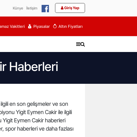
Giriş Yap
Künye
İletişim
maz Vakitleri
Piyasalar
Altın Fiyatları
r Haberleri
lgili en son gelişmeler ve son
nu Yigit Eymen Cakir ile ilgili
 Yigit Eymen Cakir haberleri
r, spor haberleri ve daha fazlası