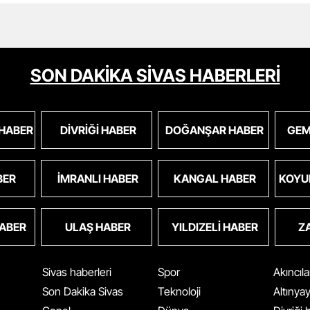
SON DAKİKA SİVAS HABERLERİ
 HABER
DIVRIĞI HABER
DOĞANŞAR HABER
GEM
BER
İMRANLI HABER
KANGAL HABER
KOYU
HABER
ULAŞ HABER
YILDIZELI HABER
Z
Sivas haberleri
Spor
Akıncıl
Son Dakika Sivas
Teknoloji
Altınya