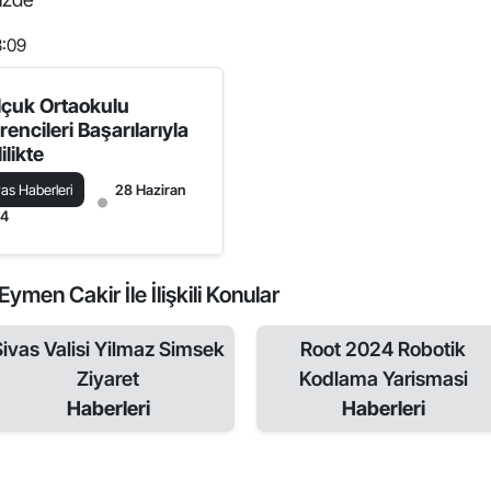
3:09
lçuk Ortaokulu
encileri Başarılarıyla
ilikte
vas Haberleri
28 Haziran
24
men Cakir İle İlişkili Konular
Sivas Valisi Yilmaz Simsek
Root 2024 Robotik
Ziyaret
Kodlama Yarismasi
Haberleri
Haberleri