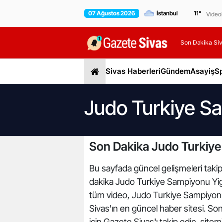
07 Ağustos 2026
11
°
Video
Son Dakika Siv
Sivas Haberleri
Gündem
Asayiş
S
Judo Turkiye Sa
Son Dakika Judo Turkiye
Bu sayfada güncel gelişmeleri takip
dakika Judo Turkiye Sampiyonu Yigi
tüm video, Judo Turkiye Sampiyonu 
Sivas'ın en güncel haber sitesi. So
için Gazete Sivas'ı takip edin. site