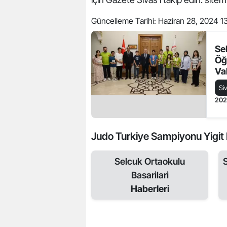
Güncelleme Tarihi:
Haziran 28, 2024 1
Se
Öğr
Val
Si
20
Judo Turkiye Sampiyonu Yigit Ey
Selcuk Ortaokulu
Basarilari
Haberleri