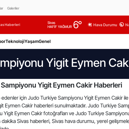
lar
Galeriler
6
°
Sivas
as Haberleri
Hava Durumu
Na
HAFİF YAĞMUR
por
Teknoloji
Yaşam
Genel
mpiyonu Yigit Eymen Caki
 Sampiyonu Yigit Eymen Cakir Haberleri
 edenler için Judo Turkiye Sampiyonu Yigit Eymen Cakir ile i
t Eymen Cakir haberleri sunulmaktadır. Judo Turkiye Sampiyo
Yigit Eymen Cakir fotoğrafları ve Judo Turkiye Sampiyonu
n dakika Sivas haberleri, Sivas hava durumu, yerel gelişmele
mizde