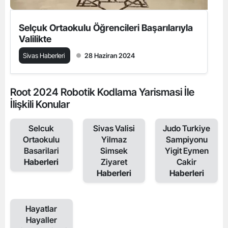
Selçuk Ortaokulu Öğrencileri Başarılarıyla
Valilikte
Sivas Haberleri
28 Haziran 2024
Root 2024 Robotik Kodlama Yarismasi İle
İlişkili Konular
Selcuk
Sivas Valisi
Judo Turkiye
Ortaokulu
Yilmaz
Sampiyonu
Basarilari
Simsek
Yigit Eymen
Haberleri
Ziyaret
Cakir
Haberleri
Haberleri
Hayatlar
Hayaller