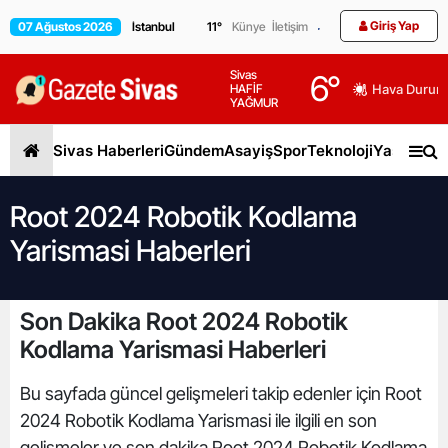
Giriş Yap
07 Ağustos 2026
11
°
Künye
İletişim
Sivas
6
°
HAFİF
Hava Durum
YAĞMUR
Sivas Haberleri
Gündem
Asayiş
Spor
Teknoloji
Yaşam
Gen
Root 2024 Robotik Kodlama
Yarismasi Haberleri
Son Dakika Root 2024 Robotik
Kodlama Yarismasi Haberleri
Bu sayfada güncel gelişmeleri takip edenler için Root
2024 Robotik Kodlama Yarismasi ile ilgili en son
gelişmeler ve son dakika Root 2024 Robotik Kodlama