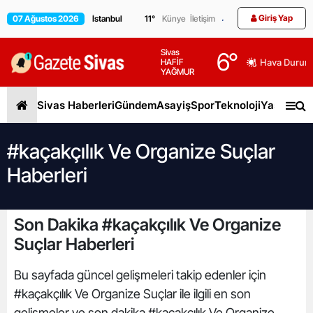
Giriş Yap
07 Ağustos 2026
11
°
Künye
İletişim
Sivas
6
°
HAFİF
Hava Durum
YAĞMUR
Sivas Haberleri
Gündem
Asayiş
Spor
Teknoloji
Yaşam
Gen
#kaçakçılık Ve Organize Suçlar
Haberleri
Son Dakika #kaçakçılık Ve Organize
Suçlar Haberleri
Bu sayfada güncel gelişmeleri takip edenler için
#kaçakçılık Ve Organize Suçlar ile ilgili en son
gelişmeler ve son dakika #kaçakçılık Ve Organize