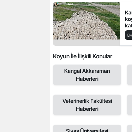
Ka
ko
kat
Ek
Koyun İle İlişkili Konular
Kangal Akkaraman
Haberleri
Veterinerlik Fakültesi
Haberleri
Sivas Üniversitesi