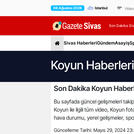
08 Ağustos 2026
11
°
Video
Son Dakika Siv
Sivas Haberleri
Gündem
Asayiş
S
Koyun Haberleri
Son Dakika Koyun Haberl
Bu sayfada güncel gelişmeleri takip 
Koyun ile ilgili tüm video, Koyun fo
hava durumu, yerel gelişmeler, spor 
Güncelleme Tarihi:
Mayıs 29, 2024 23