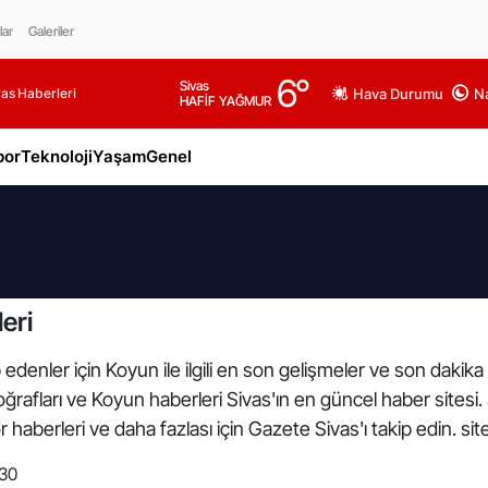
lar
Galeriler
6
°
Sivas
as Haberleri
Hava Durumu
Na
HAFİF YAĞMUR
por
Teknoloji
Yaşam
Genel
eri
edenler için Koyun ile ilgili en son gelişmeler ve son dakik
toğrafları ve Koyun haberleri Sivas'ın en güncel haber sitesi
haberleri ve daha fazlası için Gazete Sivas'ı takip edin. si
:30