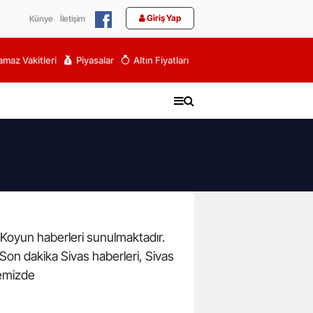
Giriş Yap
Künye
İletişim
maz Vakitleri
Piyasalar
Altın Fiyatları
a Koyun haberleri sunulmaktadır.
. Son dakika Sivas haberleri, Sivas
temizde