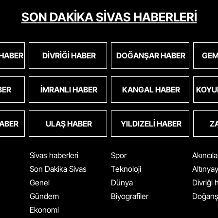
SON DAKİKA SİVAS HABERLERİ
 HABER
DIVRIĞI HABER
DOĞANŞAR HABER
GEM
BER
İMRANLI HABER
KANGAL HABER
KOYU
HABER
ULAŞ HABER
YILDIZELI HABER
Z
Sivas haberleri
Spor
Akıncıl
Son Dakika Sivas
Teknoloji
Altınya
Genel
Dünya
Divriği
Gündem
Biyografiler
Doğanş
Ekonomi