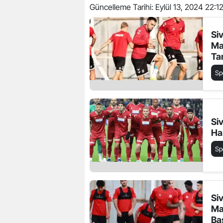
Güncelleme Tarihi:
Eylül 13, 2024 22:1
Si
Maç
Ta
Sp
Si
Ha
Sp
Si
Ma
Ba