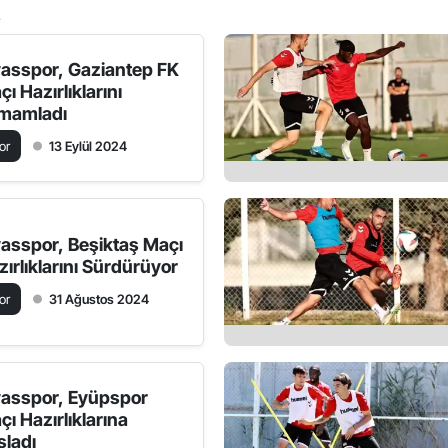
2
vasspor, Gaziantep FK
ı Hazırlıklarını
mamladı
or
13 Eylül 2024
vasspor, Beşiktaş Maçı
zırlıklarını Sürdürüyor
or
31 Ağustos 2024
vasspor, Eyüpspor
çı Hazırlıklarına
şladı