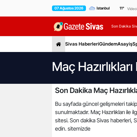
07 Ağustos 2026
11
°
Video
Son Dakika Siv
Sivas Haberleri
Gündem
Asayiş
S
Maç Hazırlıkları
Son Dakika Maç Hazırlıkla
Bu sayfada güncel gelişmeleri takip e
sunulmaktadır. Maç Hazırlıkları ile il
sitesi. Son dakika Sivas haberleri, 
edin. sitemizde