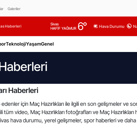
lar
Galeriler
6
°
Sivas
as Haberleri
Hava Durumu
Na
HAFİF YAĞMUR
por
Teknoloji
Yaşam
Genel
 Haberleri
rı Haberleri
denler için Maç Hazırlıkları ile ilgili en son gelişmeler ve so
gili tüm video, Maç Hazırlıkları fotoğrafları ve Maç Hazırlıklar
Sivas hava durumu, yerel gelişmeler, spor haberleri ve daha f