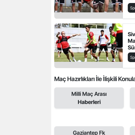
Sp
Si
Maç
Sü
Sp
Maç Hazırlıkları İle İlişkili Konul
Milli Maç Arası
Haberleri
Gaziantep Fk