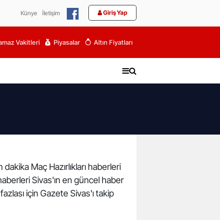
Giriş Yap
Künye
İletişim
maz Vakitleri
Piyasalar
Altın Fiyatları
n dakika Maç Hazırlıkları haberleri
ı haberleri Sivas'ın en güncel haber
azlası için Gazete Sivas'ı takip