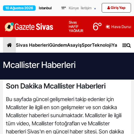
Giriş Yap
10 Ağustos 2026
11
°
Künye
İletişim
Sivas
6
°
HAFİF
Hava Durum
YAĞMUR
Sivas Haberleri
Gündem
Asayiş
Spor
Teknoloji
Yaşam
Gen
Mcallister Haberleri
Son Dakika Mcallister Haberleri
Bu sayfada güncel gelişmeleri takip edenler için
Mcallister ile ilgili en son gelişmeler ve son dakika
Mcallister haberleri sunulmaktadır. Mcallister ile ilgili
tüm video, Mcallister fotoğrafları ve Mcallister
haberleri Sivas'ın en güncel haber sitesi. Son dakika