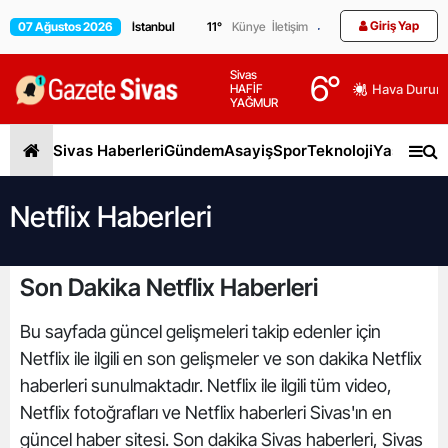
Giriş Yap
07 Ağustos 2026
11
°
Künye
İletişim
Sivas
6
°
HAFİF
Hava Durum
YAĞMUR
Sivas Haberleri
Gündem
Asayiş
Spor
Teknoloji
Yaşam
Gen
Netflix Haberleri
Son Dakika Netflix Haberleri
Bu sayfada güncel gelişmeleri takip edenler için
Netflix ile ilgili en son gelişmeler ve son dakika Netflix
haberleri sunulmaktadır. Netflix ile ilgili tüm video,
Netflix fotoğrafları ve Netflix haberleri Sivas'ın en
güncel haber sitesi. Son dakika Sivas haberleri, Sivas