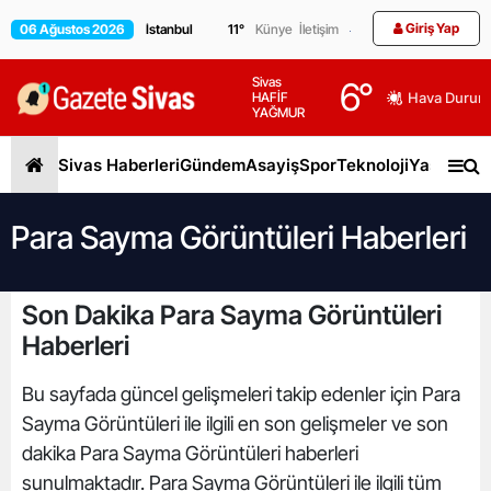
Giriş Yap
06 Ağustos 2026
11
°
Künye
İletişim
Sivas
6
°
HAFİF
Hava Durum
YAĞMUR
Sivas Haberleri
Gündem
Asayiş
Spor
Teknoloji
Yaşam
Gen
Para Sayma Görüntüleri Haberleri
Son Dakika Para Sayma Görüntüleri
Haberleri
Bu sayfada güncel gelişmeleri takip edenler için Para
Sayma Görüntüleri ile ilgili en son gelişmeler ve son
dakika Para Sayma Görüntüleri haberleri
sunulmaktadır. Para Sayma Görüntüleri ile ilgili tüm