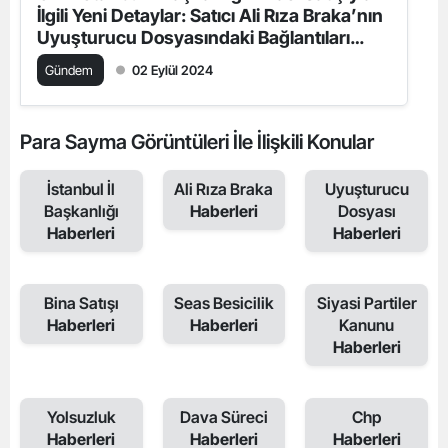
İlgili Yeni Detaylar: Satıcı Ali Rıza Braka’nın
Uyuşturucu Dosyasındaki Bağlantıları
Ortaya Çıktı
Gündem
02 Eylül 2024
Para Sayma Görüntüleri İle İlişkili Konular
İstanbul İl
Ali Rıza Braka
Uyuşturucu
Başkanlığı
Haberleri
Dosyası
Haberleri
Haberleri
Bina Satışı
Seas Besicilik
Siyasi Partiler
Haberleri
Haberleri
Kanunu
Haberleri
Yolsuzluk
Dava Süreci
Chp
Haberleri
Haberleri
Haberleri