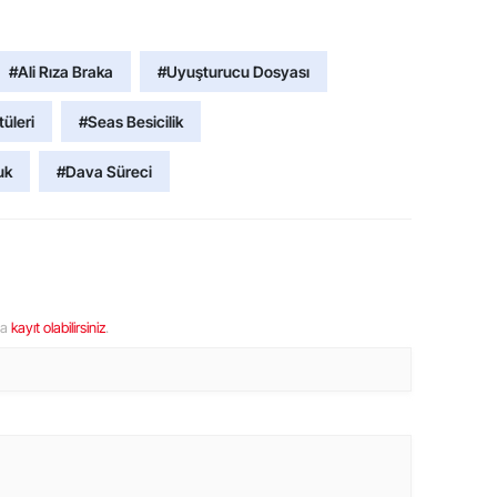
#Ali Rıza Braka
#Uyuşturucu Dosyası
üleri
#Seas Besicilik
uk
#Dava Süreci
ya
kayıt olabilirsiniz
.