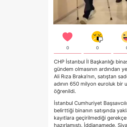
0
0
CHP İstanbul İl Başkanlığı binas
gündem olmasının ardından yeni
Ali Rıza Braka’nın, satıştan s
adının 650 milyon euroluk bir 
öğrenildi.
İstanbul Cumhuriyet Başsavcılı
belirttiği binanın satışında yakl
kayıtlara geçirilmediği gerekç
hazırlamıştı. İddianamede, Siya