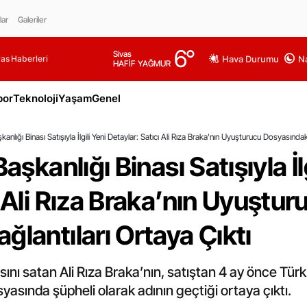
lar
Galeriler
6
°
Sivas
as Haberleri
Hava Durumu
Na
HAFİF YAĞMUR
por
Teknoloji
Yaşam
Genel
kanlığı Binası Satışıyla İlgili Yeni Detaylar: Satıcı Ali Rıza Braka’nın Uyuşturucu Dosyasındak
aşkanlığı Binası Satışıyla İl
ı Ali Rıza Braka’nın Uyuştur
ğlantıları Ortaya Çıktı
asını satan Ali Rıza Braka’nın, satıştan 4 ay önce Tü
asında şüpheli olarak adının geçtiği ortaya çıktı.