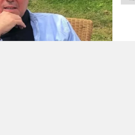
il
ol
bı
ti
ma
ka
ko
ya
0
0
0
0
u 5-1 mağlup eden Galatasaray, transfer
vam ediyor. Sarı-kırmızılı kulübün anlaşmaya