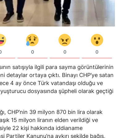
0
0
0
0
ının satışıyla ilgili para sayma görüntülerinin
 detaylar ortaya çıktı. Binayı CHP’ye satan
adece 4 ay önce Türk vatandaşı olduğu ve
uyuşturucu dosyasında şüpheli olarak geçtiği
ğı, CHP’nin 39 milyon 870 bin lira olarak
aşık 15 milyon liranın elden verildiği ve
esiyle 22 kişi hakkında iddianame
si Partiler Kanunu’na aykırı şekilde bağış,