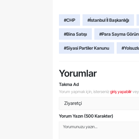
#CHP
#İstanbul İl Başkanlığı
#Bina Satışı
#Para Sayma Görünt
#Siyasi Partiler Kanunu
#Yolsuzl
Yorumlar
Takma Ad
Yorum yapmak için, isterseniz
giriş yapabilir
ve
Yorum Yazın (500 Karakter)