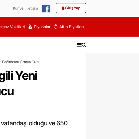
Giriş Yap
Künye
İletişim
maz Vakitleri
Piyasalar
Altın Fiyatları
i Bağlantıları Ortaya Çıktı
gili Yeni
ucu
rk vatandaşı olduğu ve 650