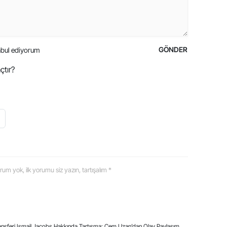
GÖNDER
bul ediyorum
çtır?
 yorum yok, ilk yorumu siz yazın, tartışalım *
ransferi Ismail Jacobs Hakkında Tartışma: Cem Uzan’dan Olay Paylaşım