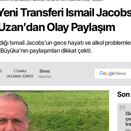
Yeni Transferi Ismail Jaco
Uzan’dan Olay Paylaşım
ğı Ismail Jacobs'un gece hayatı ve alkol problemleriy
Büyüka'nın paylaşımları dikkat çekti.
Sivas
03
2 Dakika
OKUNMA SÜRESİ
Haberleri
Son
(S
ço
tr
ol
Mer