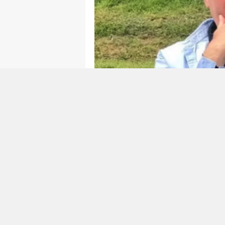
0
0
Süper Lig’de Adana Demirspor’
çalışmalarına hız kesmeden de