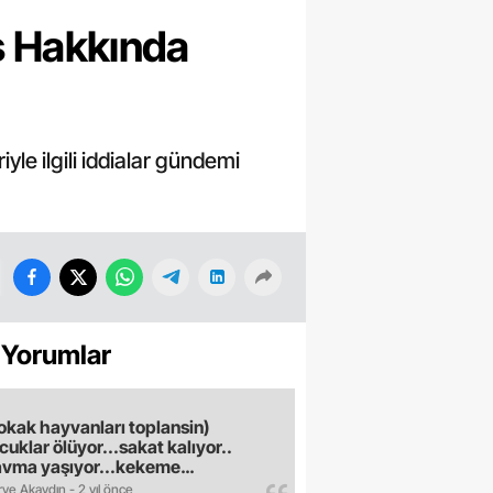
bs Hakkında
le ilgili iddialar gündemi
 Yorumlar
okak hayvanları toplansin)
cuklar ölüyor...sakat kalıyor..
avma yaşıyor...kekeme
uyor..gece sokağa çikilmiyor..dışkı
ve Akaydın - 2 yıl önce