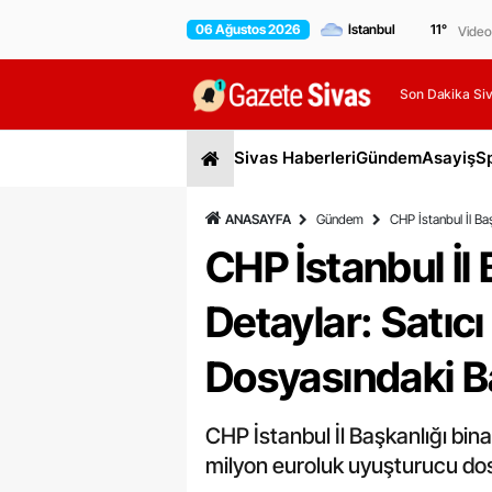
06 Ağustos 2026
11
°
Video
Son Dakika Siv
Sivas Haberleri
Gündem
Asayiş
S
ANASAYFA
Gündem
CHP İstanbul İl Baş
CHP İstanbul İl B
Detaylar: Satıc
Dosyasındaki Ba
CHP İstanbul İl Başkanlığı bin
milyon euroluk uyuşturucu dosy