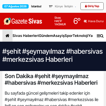
Giriş Yap
07 Ağustos 2026
11
°
Künye
İletişim
Sivas
6
°
HAFİF
Hava Durum
YAĞMUR
Sivas Haberleri
Gündem
Asayiş
Spor
Teknoloji
Yaşam
Gen
#şehit #şeymayılmaz #habersivas
#merkezsivas Haberleri
Son Dakika #şehit #şeymayılmaz
#habersivas #merkezsivas Haberleri
Bu sayfada güncel gelişmeleri takip edenler için
#şehit #şeymayılmaz #habersivas #merkezsivas ile
ilgili en son gelişmeler ve son dakika #şehit