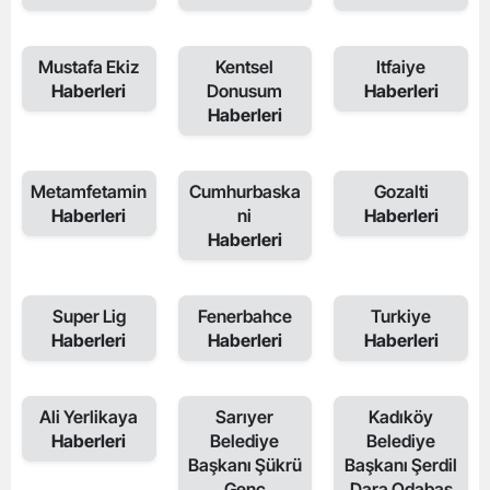
Mustafa Ekiz
Kentsel
Itfaiye
Haberleri
Donusum
Haberleri
Haberleri
Metamfetamin
Cumhurbaska
Gozalti
Haberleri
ni
Haberleri
Haberleri
Super Lig
Fenerbahce
Turkiye
Haberleri
Haberleri
Haberleri
Ali Yerlikaya
Sarıyer
Kadıköy
Haberleri
Belediye
Belediye
Başkanı Şükrü
Başkanı Şerdil
Genç
Dara Odabaş