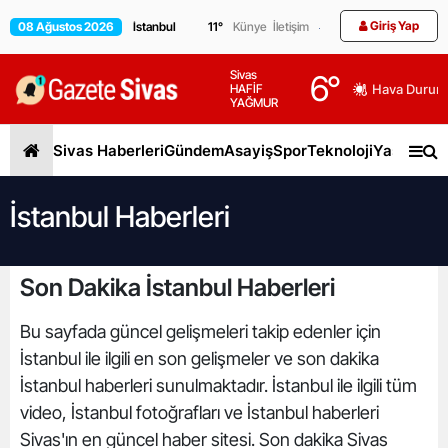
Giriş Yap
08 Ağustos 2026
11
°
Künye
İletişim
Sivas
6
°
HAFİF
Hava Durum
YAĞMUR
Sivas Haberleri
Gündem
Asayiş
Spor
Teknoloji
Yaşam
Gen
İstanbul Haberleri
Son Dakika İstanbul Haberleri
Bu sayfada güncel gelişmeleri takip edenler için
İstanbul ile ilgili en son gelişmeler ve son dakika
İstanbul haberleri sunulmaktadır. İstanbul ile ilgili tüm
video, İstanbul fotoğrafları ve İstanbul haberleri
Sivas'ın en güncel haber sitesi. Son dakika Sivas