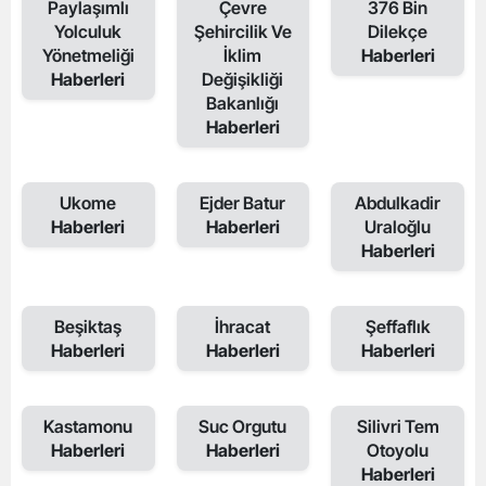
Paylaşımlı
Çevre
376 Bin
Yolculuk
Şehircilik Ve
Dilekçe
Yönetmeliği
İklim
Haberleri
Haberleri
Değişikliği
Bakanlığı
Haberleri
Ukome
Ejder Batur
Abdulkadir
Haberleri
Haberleri
Uraloğlu
Haberleri
Beşiktaş
İhracat
Şeffaflık
Haberleri
Haberleri
Haberleri
Kastamonu
Suc Orgutu
Silivri Tem
Haberleri
Haberleri
Otoyolu
Haberleri