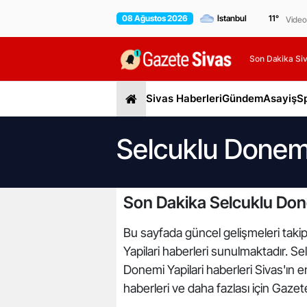
08 Ağustos 2026
11
°
Video
Son Dakika Siv
Sivas Haberleri
Gündem
Asayiş
S
Selcuklu Donemi
Son Dakika Selcuklu Done
Bu sayfada güncel gelişmeleri takip 
Yapilari haberleri sunulmaktadır. Sel
Donemi Yapilari haberleri Sivas'ın 
haberleri ve daha fazlası için Gazet