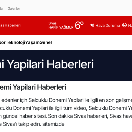
lar
Galeriler
6
°
Sivas
as Haberleri
Hava Durumu
Na
HAFİF YAĞMUR
por
Teknoloji
Yaşam
Genel
 Yapilari Haberleri
mi Yapilari Haberleri
edenler için Selcuklu Donemi Yapilari ile ilgili en son geli
cuklu Donemi Yapilari ile ilgili tüm video, Selcuklu Donemi Ya
en güncel haber sitesi. Son dakika Sivas haberleri, Sivas ha
e Sivas'ı takip edin. sitemizde