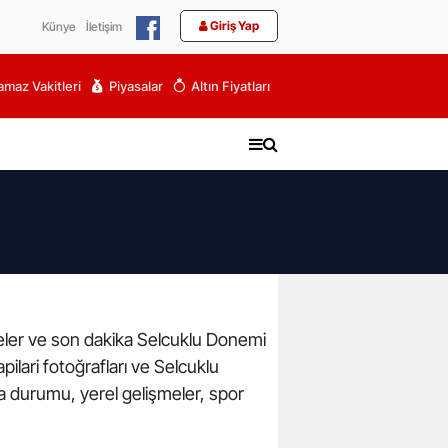
Giriş Yap
Künye
İletişim
maz Vakitleri
Piyasalar
Altın Fiyatları
şmeler ve son dakika Selcuklu Donemi
pilari fotoğrafları ve Selcuklu
va durumu, yerel gelişmeler, spor