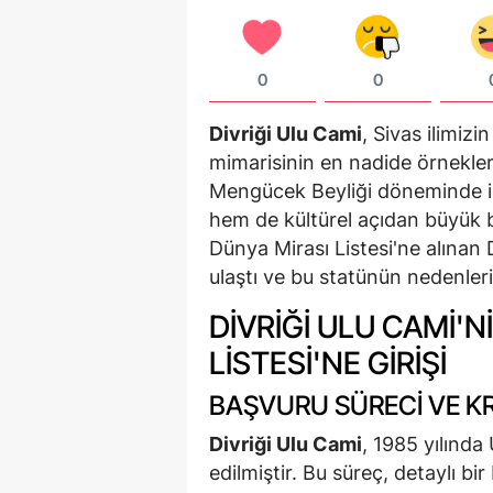
0
0
Divriği Ulu Cami
, Sivas ilimizi
mimarisinin en nadide örnekleri
Mengücek Beyliği döneminde i
hem de kültürel açıdan büyük 
Dünya Mirası Listesi'ne alınan 
ulaştı ve bu statünün nedenleri
DIVRIĞI ULU CAMI'
LISTESI'NE GIRIŞI
BAŞVURU SÜRECI VE K
Divriği Ulu Cami
, 1985 yılında
edilmiştir. Bu süreç, detaylı b