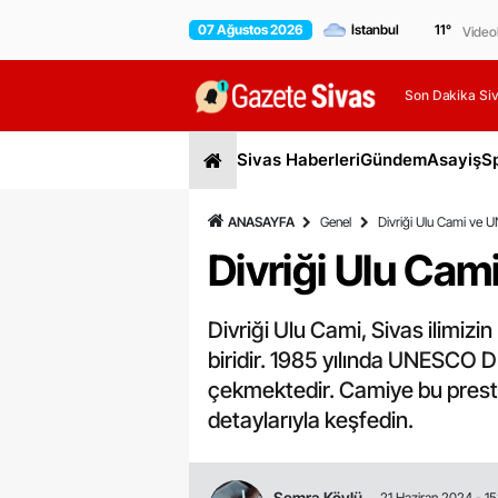
07 Ağustos 2026
11
°
Video
Son Dakika Siv
Sivas Haberleri
Gündem
Asayiş
S
ANASAYFA
Genel
Divriği Ulu Cami ve 
Divriği Ulu Ca
Divriği Ulu Cami, Sivas ilimizi
biridir. 1985 yılında UNESCO Dü
çekmektedir. Camiye bu prestij
detaylarıyla keşfedin.
Semra Köylü
21 Haziran 2024 - 1