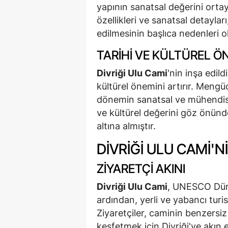
yapının sanatsal değerini ort
özellikleri ve sanatsal detaylar
edilmesinin başlıca nedenleri ol
TARIHI VE KÜLTÜREL Ö
Divriği Ulu Cami
'nin inşa edild
kültürel önemini artırır. Meng
dönemin sanatsal ve mühendislik
ve kültürel değerini göz önün
altına almıştır.
DIVRIĞI ULU CAMI
ZIYARETÇI AKINI
Divriği Ulu Cami
, UNESCO Düny
ardından, yerli ve yabancı turis
Ziyaretçiler, caminin benzersiz
keşfetmek için Divriği'ye akın 