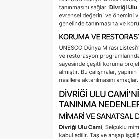
tanınmasını sağlar.
Divriği Ulu
evrensel değerini ve önemini vu
genelinde tanınmasına ve koru
KORUMA VE RESTORA
UNESCO Dünya Mirası Listesi'ne
ve restorasyon programlarında
sayesinde çeşitli koruma projel
almıştır. Bu çalışmalar, yapının
nesillere aktarılmasını amaçlar.
DIVRIĞI ULU CAMI'
TANINMA NEDENLER
MIMARI VE SANATSAL 
Divriği Ulu Cami
, Selçuklu mim
kabul edilir. Taş ve ahşap işçil