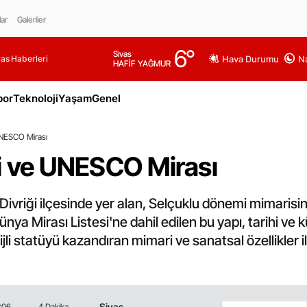
lar
Galeriler
6
°
Sivas
as Haberleri
Hava Durumu
Na
HAFİF YAĞMUR
por
Teknoloji
Yaşam
Genel
UNESCO Mirası
mi ve UNESCO Mirası
n Divriği ilçesinde yer alan, Selçuklu dönemi mimaris
nya Mirası Listesi'ne dahil edilen bu yapı, tarihi ve k
li statüyü kazandıran mimari ve sanatsal özellikler 
Sivas
5:06
4 Dakika