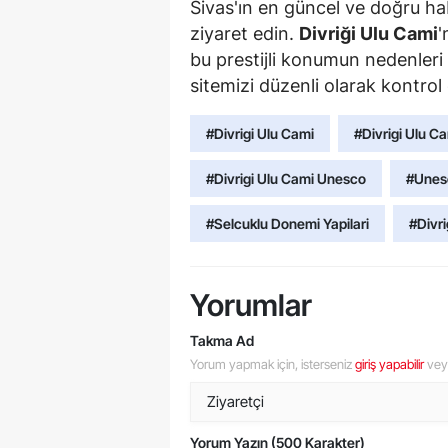
Sivas'ın en güncel ve doğru ha
ziyaret edin.
Divriği Ulu Cami
'
bu prestijli konumun nedenleri
sitemizi düzenli olarak kontro
#Divrigi Ulu Cami
#Divrigi Ulu C
#Divrigi Ulu Cami Unesco
#Unesc
#Selcuklu Donemi Yapilari
#Divr
Yorumlar
Takma Ad
Yorum yapmak için, isterseniz
giriş yapabilir
ve
Yorum Yazın (500 Karakter)