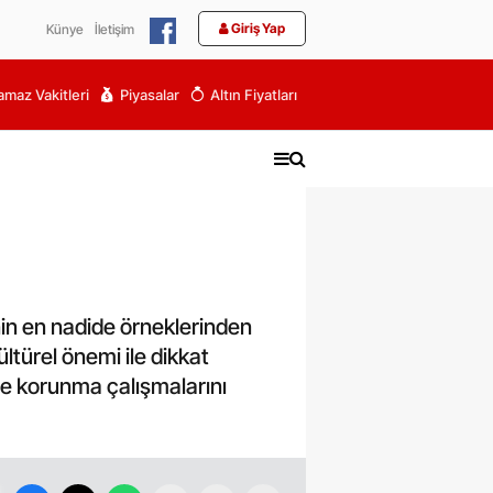
Giriş Yap
Künye
İletişim
maz Vakitleri
Piyasalar
Altın Fiyatları
inin en nadide örneklerinden
ültürel önemi ile dikkat
ile korunma çalışmalarını