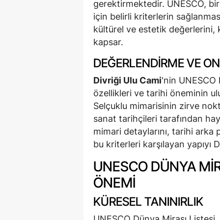
gerektirmektedir. UNESCO, bir 
için belirli kriterlerin sağlanmas
kültürel ve estetik değerlerin
kapsar.
DEĞERLENDIRME VE O
Divriği Ulu Cami
'nin UNESCO l
özellikleri ve tarihi öneminin u
Selçuklu mimarisinin zirve nokt
sanat tarihçileri tarafından h
mimari detaylarını, tarihi arka 
bu kriterleri karşılayan yapıyı D
UNESCO DÜNYA MIR
ÖNEMI
KÜRESEL TANINIRLIK
UNESCO Dünya Mirası Listesi, 