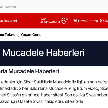
lar
Galeriler
6
°
Sivas
as Haberleri
Hava Durumu
Na
HAFİF YAĞMUR
por
Teknoloji
Yaşam
Genel
la Mucadele Haberleri
arla Mucadele Haberleri
edenler için Siber Saldirilarla Mucadele ile ilgili en son gel
maktadır. Siber Saldirilarla Mucadele ile ilgili tüm video, Sibe
rleri Sivas'ın en güncel haber sitesi. Son dakika Sivas haber
azlası için Gazete Sivas'ı takip edin. sitemizde