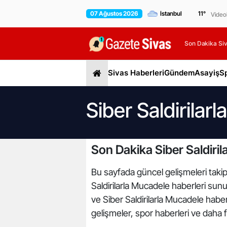
07 Ağustos 2026
11
°
Video
Son Dakika Siv
Sivas Haberleri
Gündem
Asayiş
S
Siber Saldirilar
Son Dakika Siber Saldiril
Bu sayfada güncel gelişmeleri takip 
Saldirilarla Mucadele haberleri sunul
ve Siber Saldirilarla Mucadele habe
gelişmeler, spor haberleri ve daha f