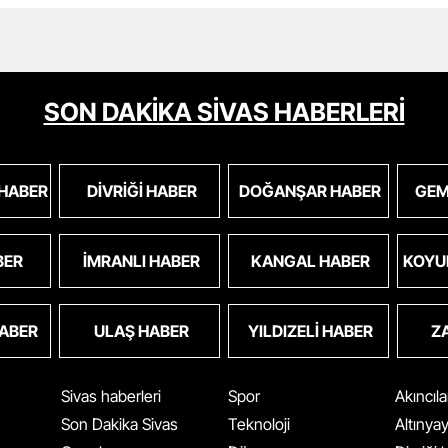
SON DAKİKA SİVAS HABERLERİ
 HABER
DIVRIĞI HABER
DOĞANŞAR HABER
GEM
BER
İMRANLI HABER
KANGAL HABER
KOYU
HABER
ULAŞ HABER
YILDIZELI HABER
Z
Sivas haberleri
Spor
Akıncıl
Son Dakika Sivas
Teknoloji
Altınya