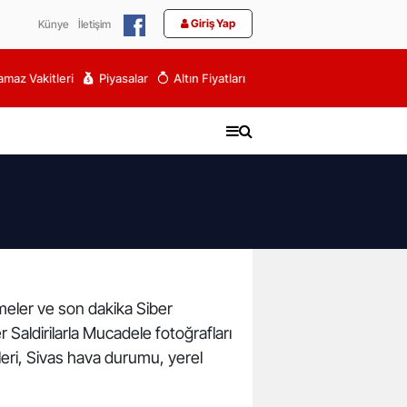
Giriş Yap
Künye
İletişim
maz Vakitleri
Piyasalar
Altın Fiyatları
işmeler ve son dakika Siber
r Saldirilarla Mucadele fotoğrafları
leri, Sivas hava durumu, yerel