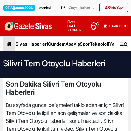
Giriş Yap
07 Ağustos 2026
11
°
Künye
İletişim
Sivas
6
°
HAFİF
Hava Durum
YAĞMUR
Sivas Haberleri
Gündem
Asayiş
Spor
Teknoloji
Yaşam
Gen
Silivri Tem Otoyolu Haberleri
Son Dakika Silivri Tem Otoyolu
Haberleri
Bu sayfada güncel gelişmeleri takip edenler için Silivri
Tem Otoyolu ile ilgili en son gelişmeler ve son dakika
Silivri Tem Otoyolu haberleri sunulmaktadır. Silivri
Tem Otoyolu ile ilgili tüm video, Silivri Tem Otoyolu