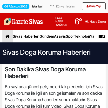
Giriş Yap
06 Ağustos 2026
11
°
Künye
İletişim
Sivas
6
°
HAFİF
Hava Durum
YAĞMUR
Sivas Haberleri
Gündem
Asayiş
Spor
Teknoloji
Yaşam
Gen
Sivas Doga Koruma Haberleri
Son Dakika Sivas Doga Koruma
Haberleri
Bu sayfada güncel gelişmeleri takip edenler için Sivas
Doga Koruma ile ilgili en son gelişmeler ve son dakika
Sivas Doga Koruma haberleri sunulmaktadır. Sivas
Doga Koruma ile ilgili tüm video, Sivas Doga Koruma