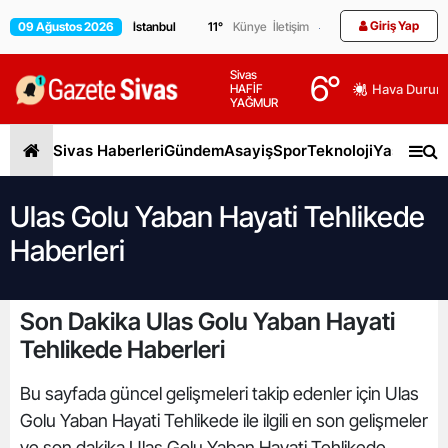
Giriş Yap
09 Ağustos 2026
11
°
Künye
İletişim
Sivas
6
°
HAFİF
Hava Durum
YAĞMUR
Sivas Haberleri
Gündem
Asayiş
Spor
Teknoloji
Yaşam
Gen
Ulas Golu Yaban Hayati Tehlikede
Haberleri
Son Dakika Ulas Golu Yaban Hayati
Tehlikede Haberleri
Bu sayfada güncel gelişmeleri takip edenler için Ulas
Golu Yaban Hayati Tehlikede ile ilgili en son gelişmeler
ve son dakika Ulas Golu Yaban Hayati Tehlikede