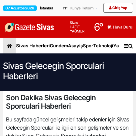
Giriş Yap
07 Ağustos 2026
11
°
Künye
İletişim
Sivas
6
°
HAFİF
Hava Durum
YAĞMUR
Sivas Haberleri
Gündem
Asayiş
Spor
Teknoloji
Yaşam
Gen
Sivas Gelecegin Sporculari
Haberleri
Son Dakika Sivas Gelecegin
Sporculari Haberleri
Bu sayfada güncel gelişmeleri takip edenler için Sivas
Gelecegin Sporculari ile ilgili en son gelişmeler ve son
dakika Sivas Gelecegin Sporculari haberleri