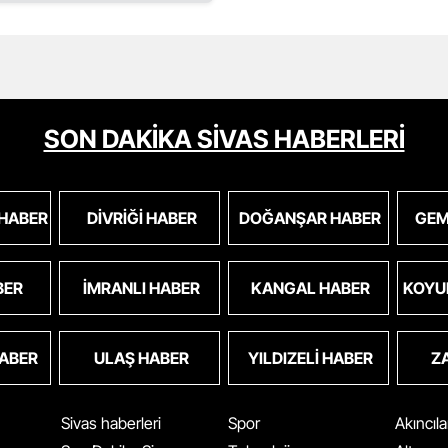
SON DAKİKA SİVAS HABERLERİ
 HABER
DIVRIĞI HABER
DOĞANŞAR HABER
GEM
BER
İMRANLI HABER
KANGAL HABER
KOYU
HABER
ULAŞ HABER
YILDIZELI HABER
Z
Sivas haberleri
Spor
Akıncıl