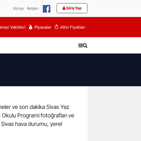
Giriş Yap
Künye
İletişim
maz Vakitleri
Piyasalar
Altın Fiyatları
şmeler ve son dakika Sivas Yaz
z Okulu Programi fotoğrafları ve
, Sivas hava durumu, yerel