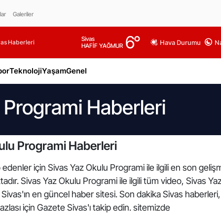
lar
Galeriler
6
°
Sivas
as Haberleri
Hava Durumu
Na
HAFİF YAĞMUR
por
Teknoloji
Yaşam
Genel
 Programi Haberleri
ulu Programi Haberleri
edenler için Sivas Yaz Okulu Programi ile ilgili en son geli
dır. Sivas Yaz Okulu Programi ile ilgili tüm video, Sivas Ya
Sivas'ın en güncel haber sitesi. Son dakika Sivas haberleri
azlası için Gazete Sivas'ı takip edin. sitemizde