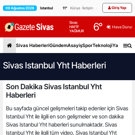
Giriş Yap
09 Ağustos 2026
11
°
Künye
İletişim
Sivas
6
°
HAFİF
Hava Durum
YAĞMUR
Sivas Haberleri
Gündem
Asayiş
Spor
Teknoloji
Yaşam
Gen
Sivas Istanbul Yht Haberleri
Son Dakika Sivas Istanbul Yht
Haberleri
Bu sayfada güncel gelişmeleri takip edenler için Sivas
Istanbul Yht ile ilgili en son gelişmeler ve son dakika
Sivas Istanbul Yht haberleri sunulmaktadır. Sivas
Istanbul Yht ile ilgili tüm video, Sivas Istanbul Yht