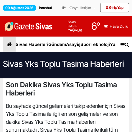
Giriş Yap
09 Ağustos 2026
11
°
Künye
İletişim
Sivas
6
°
HAFİF
Hava Durum
YAĞMUR
Sivas Haberleri
Gündem
Asayiş
Spor
Teknoloji
Yaşam
Gen
Sivas Yks Toplu Tasima Haberleri
Son Dakika Sivas Yks Toplu Tasima
Haberleri
Bu sayfada güncel gelişmeleri takip edenler için Sivas
Yks Toplu Tasima ile ilgili en son gelişmeler ve son
dakika Sivas Yks Toplu Tasima haberleri
sunulmaktadır. Sivas Yks Toplu Tasima ile ilgili tüm