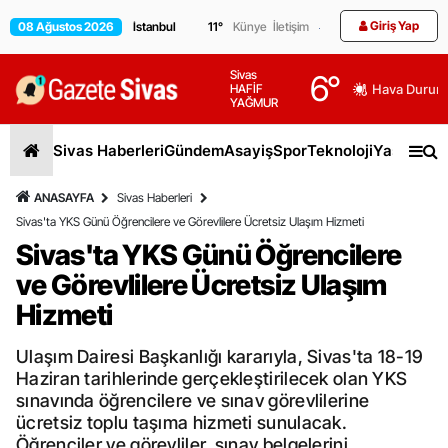
Giriş Yap
08 Ağustos 2026
11
°
Künye
İletişim
Sivas
6
°
HAFİF
Hava Durum
YAĞMUR
Sivas Haberleri
Gündem
Asayiş
Spor
Teknoloji
Yaşam
Gen
ANASAYFA
Sivas Haberleri
Sivas'ta YKS Günü Öğrencilere ve Görevlilere Ücretsiz Ulaşım Hizmeti
Sivas'ta YKS Günü Öğrencilere
ve Görevlilere Ücretsiz Ulaşım
Hizmeti
Ulaşım Dairesi Başkanlığı kararıyla, Sivas'ta 18-19
Haziran tarihlerinde gerçekleştirilecek olan YKS
sınavında öğrencilere ve sınav görevlilerine
ücretsiz toplu taşıma hizmeti sunulacak.
Öğrenciler ve görevliler, sınav belgelerini