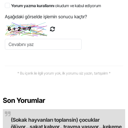
Yorum yazma kurallarını
okudum ve kabul ediyorum
Aşağıdaki görselde işlemin sonucu kaçtır?
* Bu içerik ile ilgili yorum yok, ilk yorumu siz yazın, tartışalım *
Son Yorumlar
(Sokak hayvanları toplansin) çocuklar
ölüyor...sakat kalıyor.. travma yaşıyor...kekeme