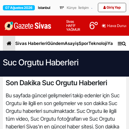
Giriş Yap
07 Ağustos 2026
11
°
Künye
İletişim
Sivas
6
°
HAFİF
Hava Durum
YAĞMUR
Sivas Haberleri
Gündem
Asayiş
Spor
Teknoloji
Yaşam
Gen
Suc Orgutu Haberleri
Son Dakika Suc Orgutu Haberleri
Bu sayfada güncel gelişmeleri takip edenler için Suc
Orgutu ile ilgili en son gelişmeler ve son dakika Suc
Orgutu haberleri sunulmaktadır. Suc Orgutu ile ilgili
tüm video, Suc Orgutu fotoğrafları ve Suc Orgutu
haberleri Sivas'ın en güncel haber sitesi. Son dakika