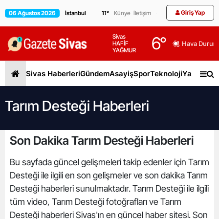
Giriş Yap
06 Ağustos 2026
11
°
Künye
İletişim
Sivas
6
°
HAFİF
Hava Durum
YAĞMUR
Sivas Haberleri
Gündem
Asayiş
Spor
Teknoloji
Yaşam
Gen
Tarım Desteği Haberleri
Son Dakika Tarım Desteği Haberleri
Bu sayfada güncel gelişmeleri takip edenler için Tarım
Desteği ile ilgili en son gelişmeler ve son dakika Tarım
Desteği haberleri sunulmaktadır. Tarım Desteği ile ilgili
tüm video, Tarım Desteği fotoğrafları ve Tarım
Desteği haberleri Sivas'ın en güncel haber sitesi. Son