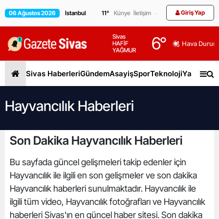
Giriş Yap
06 Ağustos 2026
11
°
Künye
İletişim
Sivas
6
°
HAFİF
Hava Durum
YAĞMUR
Sivas Haberleri
Gündem
Asayiş
Spor
Teknoloji
Yaşam
Gen
Hayvancılık Haberleri
Son Dakika Hayvancılık Haberleri
Bu sayfada güncel gelişmeleri takip edenler için
Hayvancılık ile ilgili en son gelişmeler ve son dakika
Hayvancılık haberleri sunulmaktadır. Hayvancılık ile
ilgili tüm video, Hayvancılık fotoğrafları ve Hayvancılık
haberleri Sivas'ın en güncel haber sitesi. Son dakika