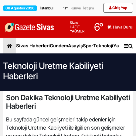
Giriş Yap
08 Ağustos 2026
11
°
Künye
İletişim
Sivas
6
°
HAFİF
Hava Durum
YAĞMUR
Sivas Haberleri
Gündem
Asayiş
Spor
Teknoloji
Yaşam
Gen
Teknoloji Uretme Kabiliyeti
Haberleri
Son Dakika Teknoloji Uretme Kabiliyeti
Haberleri
Bu sayfada güncel gelişmeleri takip edenler için
Teknoloji Uretme Kabiliyeti ile ilgili en son gelişmeler
ve son dakika Teknoloji Uretme Kabiliyeti haberleri