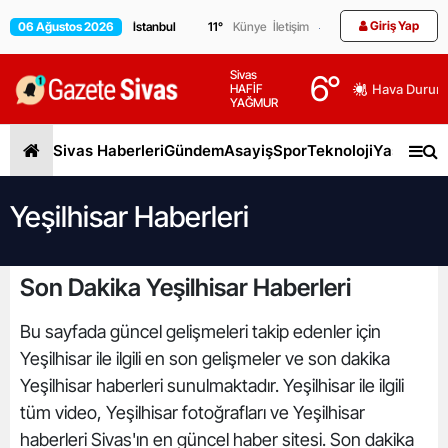
Giriş Yap
06 Ağustos 2026
11
°
Künye
İletişim
Sivas
6
°
HAFİF
Hava Durum
YAĞMUR
Sivas Haberleri
Gündem
Asayiş
Spor
Teknoloji
Yaşam
Gen
Yeşilhisar Haberleri
Son Dakika Yeşilhisar Haberleri
Bu sayfada güncel gelişmeleri takip edenler için
Yeşilhisar ile ilgili en son gelişmeler ve son dakika
Yeşilhisar haberleri sunulmaktadır. Yeşilhisar ile ilgili
tüm video, Yeşilhisar fotoğrafları ve Yeşilhisar
haberleri Sivas'ın en güncel haber sitesi. Son dakika