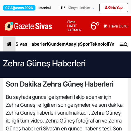
Giriş Yap
07 Ağustos 2026
11
°
Künye
İletişim
Sivas
6
°
HAFİF
Hava Durum
YAĞMUR
Sivas Haberleri
Gündem
Asayiş
Spor
Teknoloji
Yaşam
Gen
Zehra Güneş Haberleri
Son Dakika Zehra Güneş Haberleri
Bu sayfada güncel gelişmeleri takip edenler için
Zehra Güneş ile ilgili en son gelişmeler ve son dakika
Zehra Güneş haberleri sunulmaktadır. Zehra Güneş
ile ilgili tüm video, Zehra Güneş fotoğrafları ve Zehra
Güneş haberleri Sivas'ın en güncel haber sitesi. Son