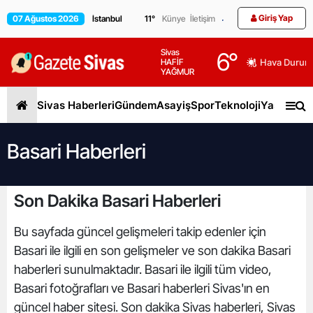
Giriş Yap
07 Ağustos 2026
11
°
Künye
İletişim
Sivas
6
°
HAFİF
Hava Durum
YAĞMUR
Sivas Haberleri
Gündem
Asayiş
Spor
Teknoloji
Yaşam
Gen
Basari Haberleri
Son Dakika Basari Haberleri
Bu sayfada güncel gelişmeleri takip edenler için
Basari ile ilgili en son gelişmeler ve son dakika Basari
haberleri sunulmaktadır. Basari ile ilgili tüm video,
Basari fotoğrafları ve Basari haberleri Sivas'ın en
güncel haber sitesi. Son dakika Sivas haberleri, Sivas