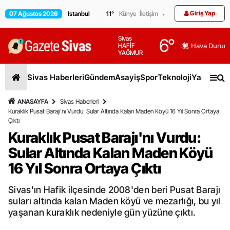
Giriş Yap
07 Ağustos 2026
11
°
Künye
İletişim
Sivas
6
°
HAFİF
Hava Durum
YAĞMUR
Sivas Haberleri
Gündem
Asayiş
Spor
Teknoloji
Yaşam
Gen
ANASAYFA
Sivas Haberleri
Kuraklık Pusat Barajı'nı Vurdu: Sular Altında Kalan Maden Köyü 16 Yıl Sonra Ortaya
Çıktı
Kuraklık Pusat Barajı'nı Vurdu:
Sular Altında Kalan Maden Köyü
16 Yıl Sonra Ortaya Çıktı
Sivas'ın Hafik ilçesinde 2008'den beri Pusat Barajı
suları altında kalan Maden köyü ve mezarlığı, bu yıl
yaşanan kuraklık nedeniyle gün yüzüne çıktı.