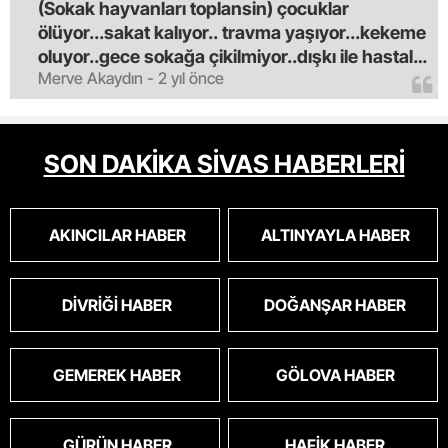
(Sokak hayvanları toplansin) çocuklar
ölüyor...sakat kalıyor.. travma yaşıyor...kekeme
oluyor..gece sokağa çikilmiyor..dışkı ile hastalık
Merve Akaydın - 2 yıl önce
saciyorlar.araba ve taksi olmadan eve
gldemiyoruz.artik bıktık.mama lobisinden para
alan tipler yüzünden bu vahşi hayvanlar
masum algısı yapılıyor.iki gün aç kalsa kendi
SON DAKİKA SİVAS HABERLERİ
cinsini bile öldüren bu kopekler derhal
toplanmalı.sokaklar yaşanılmaz
oldu.korkuyoruz.
AKINCILAR HABER
ALTINYAYLA HABER
DIVRIĞI HABER
DOĞANŞAR HABER
GEMEREK HABER
GÖLOVA HABER
GÜRÜN HABER
HAFIK HABER