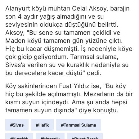
Alanyurt köyü muhtarı Celal Aksoy, barajın
son 4 aydır yağış almadığını ve su
seviyesinin oldukça düştüğünü belirtti.
Aksoy, "Bu sene su tamamen çekildi ve
Maden köyü tamamen gün yüzüne çıktı.
Hiç bu kadar düşmemişti. İş nedeniyle köye
çok gidip geliyordum. Tarımsal sulama,
Sivas'a verilen su ve kuraklık nedeniyle su
bu derecelere kadar düştü" dedi.
Köy sakinlerinden Fuat Yıldız ise, "Bu köy
hiç bu şekilde açılmamıştı. Mezarların da bir
kısmı suyun içindeydi. Ama şu anda hepsi
tamamen suyun dışında" diye konuştu.
#Sivas
#Hafik
#Tarımsal Sulama
#Kuraklık
#Mezarlık
#Pusat Barajı