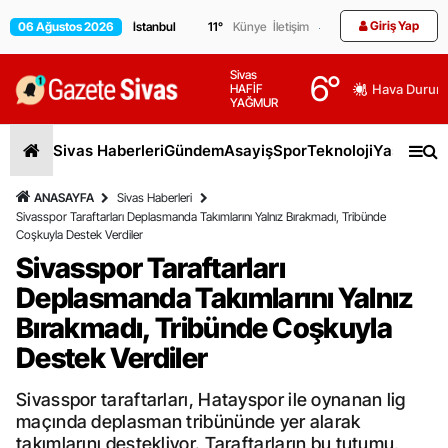
Giriş Yap
06 Ağustos 2026
11
°
Künye
İletişim
Sivas
6
°
HAFİF
Hava Durum
YAĞMUR
Sivas Haberleri
Gündem
Asayiş
Spor
Teknoloji
Yaşam
Gen
ANASAYFA
Sivas Haberleri
Sivasspor Taraftarları Deplasmanda Takımlarını Yalnız Bırakmadı, Tribünde
Coşkuyla Destek Verdiler
Sivasspor Taraftarları
Deplasmanda Takımlarını Yalnız
Bırakmadı, Tribünde Coşkuyla
Destek Verdiler
Sivasspor taraftarları, Hatayspor ile oynanan lig
maçında deplasman tribününde yer alarak
takımlarını destekliyor. Taraftarların bu tutumu,