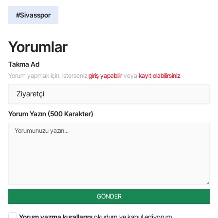
#Sivasspor
Yorumlar
Takma Ad
Yorum yapmak için, isterseniz
giriş yapabilir
veya
kayıt olabilirsiniz
.
Yorum Yazın (500 Karakter)
GÖNDER
Yorum yazma kurallarını
okudum ve kabul ediyorum