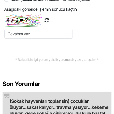
Aşağıdaki görselde işlemin sonucu kaçtır?
* Bu içerik ile ilgili yorum yok, ilk yorumu siz yazın, tartışalım *
Son Yorumlar
(Sokak hayvanları toplansin) çocuklar
ölüyor...sakat kalıyor.. travma yaşıyor...kekeme
oluyor..gece sokağa çikilmiyor..dışkı ile hastalık