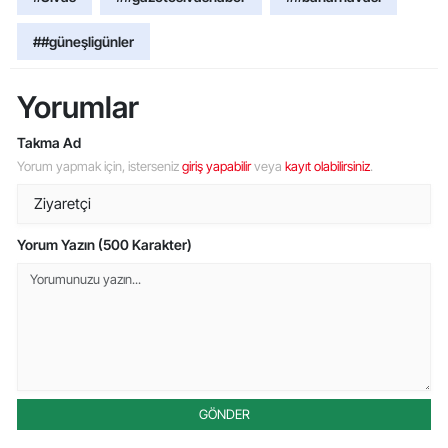
##güneşligünler
Yorumlar
Takma Ad
Yorum yapmak için, isterseniz
giriş yapabilir
veya
kayıt olabilirsiniz
.
Yorum Yazın (500 Karakter)
GÖNDER