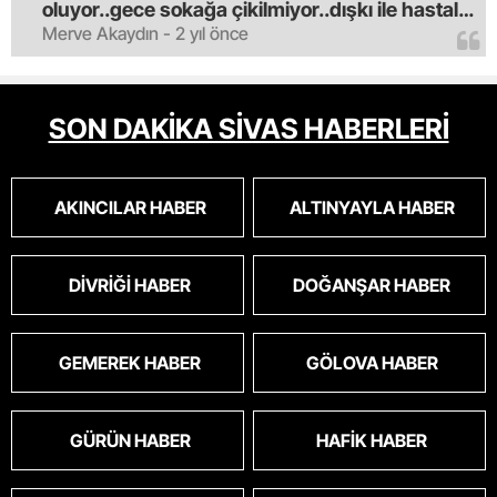
oluyor..gece sokağa çikilmiyor..dışkı ile hastalık
Merve Akaydın - 2 yıl önce
saciyorlar.araba ve taksi olmadan eve
gldemiyoruz.artik bıktık.mama lobisinden para
alan tipler yüzünden bu vahşi hayvanlar
masum algısı yapılıyor.iki gün aç kalsa kendi
SON DAKİKA SİVAS HABERLERİ
cinsini bile öldüren bu kopekler derhal
toplanmalı.sokaklar yaşanılmaz
oldu.korkuyoruz.
AKINCILAR HABER
ALTINYAYLA HABER
DIVRIĞI HABER
DOĞANŞAR HABER
GEMEREK HABER
GÖLOVA HABER
GÜRÜN HABER
HAFIK HABER