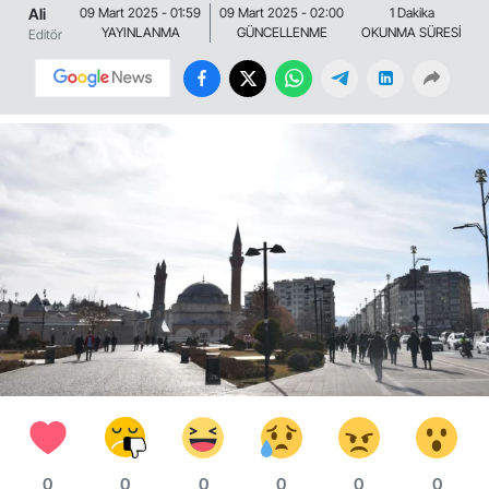
Ali
09 Mart 2025 - 01:59
09 Mart 2025 - 02:00
1 Dakika
YAYINLANMA
GÜNCELLENME
OKUNMA SÜRESİ
Editör
0
0
0
0
0
0