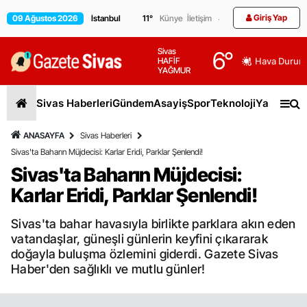
Giriş Yap
09 Ağustos 2026
11
°
Künye
İletişim
Sivas
6
°
HAFİF
Hava Durum
YAĞMUR
Sivas Haberleri
Gündem
Asayiş
Spor
Teknoloji
Yaşam
Gen
ANASAYFA
Sivas Haberleri
Sivas'ta Baharın Müjdecisi: Karlar Eridi, Parklar Şenlendi!
Sivas'ta Baharın Müjdecisi:
Karlar Eridi, Parklar Şenlendi!
Sivas'ta bahar havasıyla birlikte parklara akın eden
vatandaşlar, güneşli günlerin keyfini çıkararak
doğayla buluşma özlemini giderdi. Gazete Sivas
Haber'den sağlıklı ve mutlu günler!