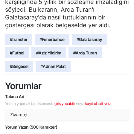
karşılığında 5 yıllık bir sözleşme imzaladığını
söyledi. Bu kararın, Arda Turan'ı
Galatasaray'da nasıl tuttuklarının bir
göstergesi olarak belgeselde yer aldı.
#transfer
#Fenerbahce
#Galatasaray
#Futbol
#Aziz Yildirim
#Arda Turan
#Belgesel
#Adnan Polat
Yorumlar
Takma Ad
Yorum yapmak için, isterseniz
giriş yapabilir
veya
kayıt olabilirsiniz
.
Yorum Yazın (500 Karakter)