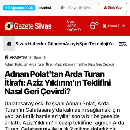
Giriş Yap
09 Ağustos 2026
11
°
Künye
İletişim
Sivas
6
°
HAFİF
Hava Durum
YAĞMUR
Sivas Haberleri
Gündem
Asayiş
Spor
Teknoloji
Yaşam
Gen
ANASAYFA
Spor
Adnan Polat'tan Arda Turan İtirafı: Aziz Yıldırım'ın Teklifini Nasıl Geri Çevirdi?
Adnan Polat'tan Arda Turan
İtirafı: Aziz Yıldırım'ın Teklifini
Nasıl Geri Çevirdi?
Galatasaray eski başkanı Adnan Polat, Arda
Turan'ın Galatasaray'da kalmasını sağlamak için
yapılan kritik hamleleri yıllar sonra bir belgeselde
anlattı. Aziz Yıldırım’ın cazip teklifine rağmen Arda
Turan, Galatasaray ile yıllık 2 milyon dolarlık bir