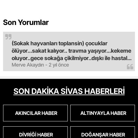
Son Yorumlar
(Sokak hayvanları toplansin) çocuklar
ölüyor...sakat kalıyor.. travma yaşıyor...kekeme
oluyor..gece sokağa çikilmiyor..dışkı ile hastalık
Merve Akaydın - 2 yıl önce
saciyorlar.araba ve taksi olmadan eve
gldemiyoruz.artik bıktık.mama lobisinden para
alan tipler yüzünden bu vahşi hayvanlar
masum algısı yapılıyor.iki gün aç kalsa kendi
SON DAKİKA SİVAS HABERLERİ
cinsini bile öldüren bu kopekler derhal
toplanmalı.sokaklar yaşanılmaz
oldu.korkuyoruz.
AKINCILAR HABER
ALTINYAYLA HABER
DIVRIĞI HABER
DOĞANŞAR HABER