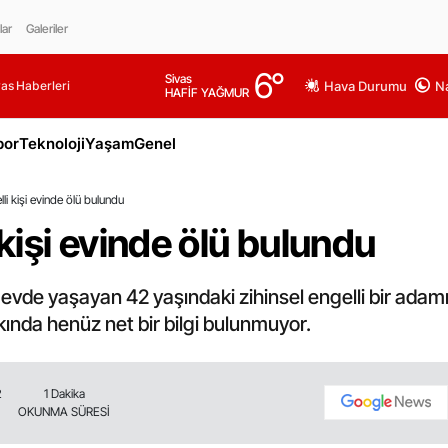
lar
Galeriler
6
°
Sivas
as Haberleri
Hava Durumu
Na
HAFİF YAĞMUR
por
Teknoloji
Yaşam
Genel
lli kişi evinde ölü bulundu
 kişi evinde ölü bulundu
r evde yaşayan 42 yaşındaki zihinsel engelli bir adam
kkında henüz net bir bilgi bulunmuyor.
2
1 Dakika
OKUNMA SÜRESİ