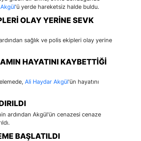
 Akgül
'ü yerde hareketsiz halde buldu.
PLERI OLAY YERINE SEVK
dından sağlık ve polis ekipleri olay yerine
DAMIN HAYATINI KAYBETTIĞI
ncelemede,
Ali Haydar Akgül
'ün hayatını
IRILDI
nin ardından Akgül'ün cenazesi cenaze
ldı.
LEME BAŞLATILDI