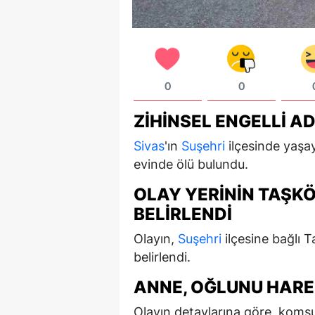
0
0
ZIHINSEL ENGELLI 
Sivas
'ın
Suşehri
ilçesinde yaşa
evinde ölü bulundu.
OLAY YERININ TAŞK
BELIRLENDI
Olayın,
Suşehri
ilçesine bağlı 
belirlendi.
ANNE, OĞLUNU HARE
Olayın detaylarına göre, komş