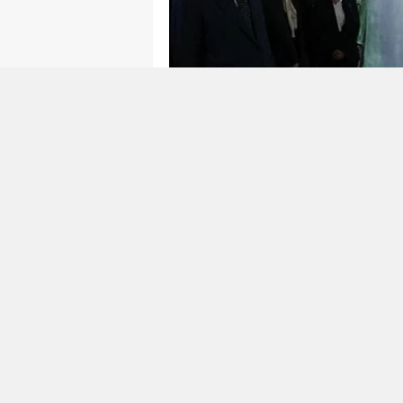
0
0
Cumhurbaşkanı
Recep Tayyip Er
dönümü vesilesiyle Cumhurbaşk
Fatih Sultan Mehmet
Sergisi'ni
CUMHURBAŞKANI SER
Cumhurbaşkanı
Recep Tayyip E