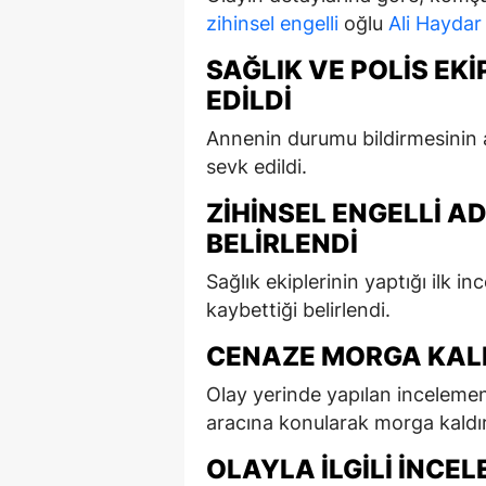
zihinsel engelli
oğlu
Ali Haydar
SAĞLIK VE POLIS EKI
EDILDI
Annenin durumu bildirmesinin ar
sevk edildi.
ZIHINSEL ENGELLI A
BELIRLENDI
Sağlık ekiplerinin yaptığı ilk i
kaybettiği belirlendi.
CENAZE MORGA KALD
Olay yerinde yapılan inceleme
aracına konularak morga kaldırı
OLAYLA İLGILI İNCE