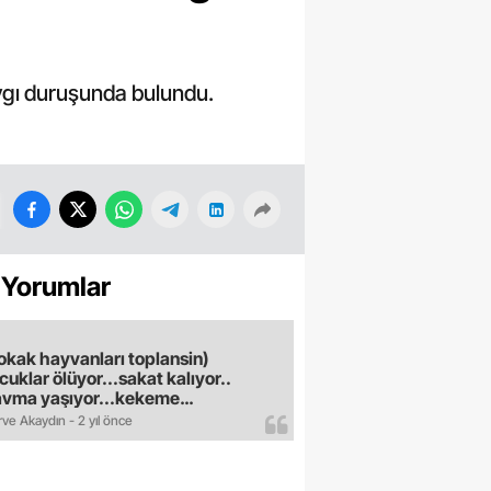
ygı duruşunda bulundu.
 Yorumlar
okak hayvanları toplansin)
cuklar ölüyor...sakat kalıyor..
avma yaşıyor...kekeme
uyor..gece sokağa çikilmiyor..dışkı
ve Akaydın - 2 yıl önce
e hastalık saciyorlar.araba ve taksi
madan eve gldemiyoruz.artik
ktık.mama lobisinden para alan