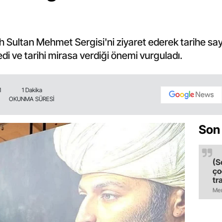
 Sultan Mehmet Sergisi'ni ziyaret ederek tarihe sa
edi ve tarihi mirasa verdiği önemi vurguladı.
1
1 Dakika
OKUNMA SÜRESİ
Son
(S
ço
tr
ol
Mer
il
ol
bı