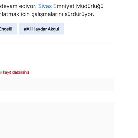
me devam ediyor.
Sivas
Emniyet Müdürlüğü
ınlatmak için çalışmalarını sürdürüyor.
Engelli
#Ali Haydar Akgul
ya
kayıt olabilirsiniz
.