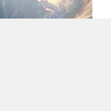
ti
ma
ka
ko
ya
0
0
0
0
doğan, İstanbul'un fethinin 571'inci yıl
anlığı Millet Kütüphanesi'nde düzenlenen
 ziyaret etti.
GIYI ZIYARET ETTI
rdoğan, tarihi öneme sahip sergiyi