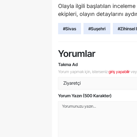
Olayla ilgili başlatılan incele
ekipleri, olayın detaylarını ayd
#Sivas
#Suşehri
#Zihinsel 
Yorumlar
Takma Ad
Yorum yapmak için, isterseniz
giriş yapabilir
ve
Yorum Yazın (500 Karakter)