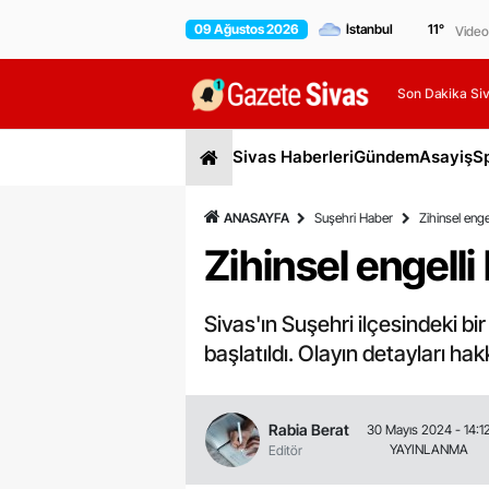
09 Ağustos 2026
11
°
Video
Son Dakika Siv
Sivas Haberleri
Gündem
Asayiş
S
ANASAYFA
Suşehri Haber
Zihinsel enge
Zihinsel engelli
Sivas'ın Suşehri ilçesindeki bi
başlatıldı. Olayın detayları ha
Rabia Berat
30 Mayıs 2024 - 14:1
YAYINLANMA
Editör