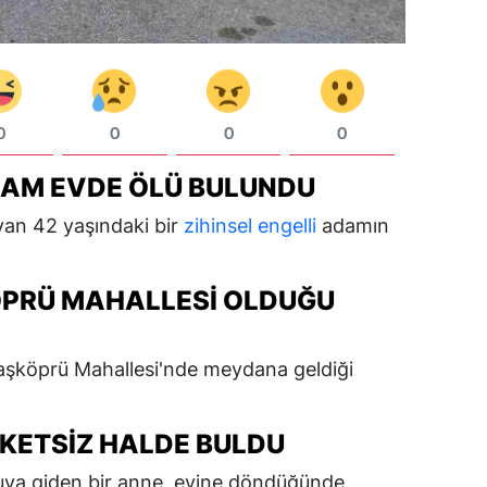
0
0
0
0
ADAM EVDE ÖLÜ BULUNDU
yan 42 yaşındaki bir
zihinsel engelli
adamın
ÖPRÜ MAHALLESI OLDUĞU
Taşköprü Mahallesi'nde meydana geldiği
KETSIZ HALDE BULDU
uya giden bir anne, evine döndüğünde