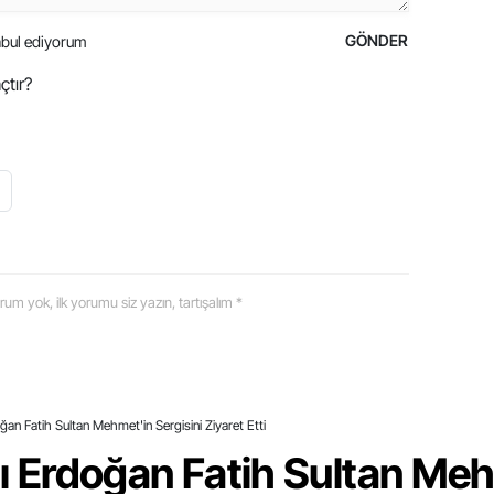
GÖNDER
bul ediyorum
çtır?
 yorum yok, ilk yorumu siz yazın, tartışalım *
n Fatih Sultan Mehmet'in Sergisini Ziyaret Etti
Erdoğan Fatih Sultan Mehm