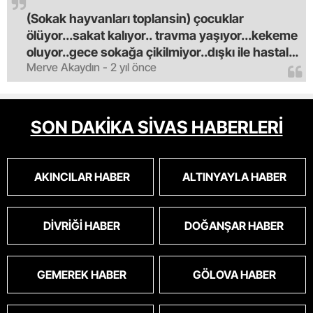
(Sokak hayvanları toplansin) çocuklar
ölüyor...sakat kalıyor.. travma yaşıyor...kekeme
oluyor..gece sokağa çikilmiyor..dışkı ile hastalık
Merve Akaydın - 2 yıl önce
saciyorlar.araba ve taksi olmadan eve
gldemiyoruz.artik bıktık.mama lobisinden para
alan tipler yüzünden bu vahşi hayvanlar
masum algısı yapılıyor.iki gün aç kalsa kendi
SON DAKİKA SİVAS HABERLERİ
cinsini bile öldüren bu kopekler derhal
toplanmalı.sokaklar yaşanılmaz
oldu.korkuyoruz.
AKINCILAR HABER
ALTINYAYLA HABER
DIVRIĞI HABER
DOĞANŞAR HABER
GEMEREK HABER
GÖLOVA HABER