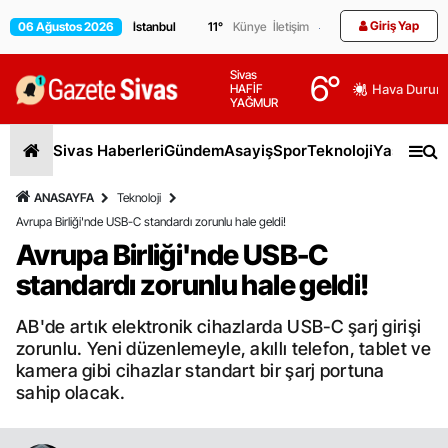
Giriş Yap
06 Ağustos 2026
11
°
Künye
İletişim
Sivas
6
°
HAFİF
Hava Durum
YAĞMUR
Sivas Haberleri
Gündem
Asayiş
Spor
Teknoloji
Yaşam
Gen
ANASAYFA
Teknoloji
Avrupa Birliği'nde USB-C standardı zorunlu hale geldi!
Avrupa Birliği'nde USB-C
standardı zorunlu hale geldi!
AB'de artık elektronik cihazlarda USB-C şarj girişi
zorunlu. Yeni düzenlemeyle, akıllı telefon, tablet ve
kamera gibi cihazlar standart bir şarj portuna
sahip olacak.