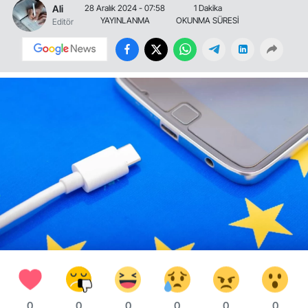
Ali
28 Aralık 2024 - 07:58
1 Dakika
YAYINLANMA
OKUNMA SÜRESİ
Editör
0
0
0
0
0
0