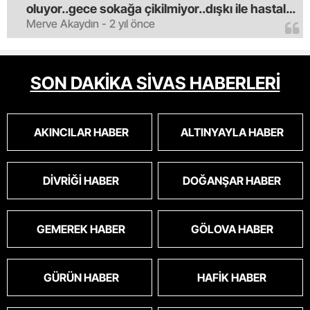
oluyor..gece sokağa çikilmiyor..dışkı ile hastalık
Merve Akaydın - 2 yıl önce
saciyorlar.araba ve taksi olmadan eve
gldemiyoruz.artik bıktık.mama lobisinden para
alan tipler yüzünden bu vahşi hayvanlar
masum algısı yapılıyor.iki gün aç kalsa kendi
SON DAKİKA SİVAS HABERLERİ
cinsini bile öldüren bu kopekler derhal
toplanmalı.sokaklar yaşanılmaz
oldu.korkuyoruz.
AKINCILAR HABER
ALTINYAYLA HABER
DIVRIĞI HABER
DOĞANŞAR HABER
GEMEREK HABER
GÖLOVA HABER
GÜRÜN HABER
HAFIK HABER