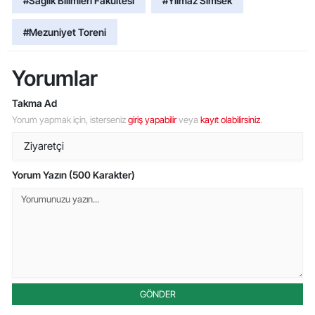
#Saglik Bilimleri Fakultesi
#Yilmaz Simsek
#Mezuniyet Toreni
Yorumlar
Takma Ad
Yorum yapmak için, isterseniz
giriş yapabilir
veya
kayıt olabilirsiniz
.
Yorum Yazın (500 Karakter)
GÖNDER