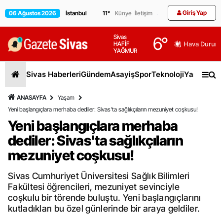
Giriş Yap
06 Ağustos 2026
11
°
Künye
İletişim
Sivas
6
°
HAFİF
Hava Durum
YAĞMUR
Sivas Haberleri
Gündem
Asayiş
Spor
Teknoloji
Yaşam
Gen
ANASAYFA
Yaşam
Yeni başlangıçlara merhaba dediler: Sivas'ta sağlıkçıların mezuniyet coşkusu!
Yeni başlangıçlara merhaba
dediler: Sivas'ta sağlıkçıların
mezuniyet coşkusu!
Sivas Cumhuriyet Üniversitesi Sağlık Bilimleri
Fakültesi öğrencileri, mezuniyet sevinciyle
coşkulu bir törende buluştu. Yeni başlangıçlarını
kutladıkları bu özel günlerinde bir araya geldiler.