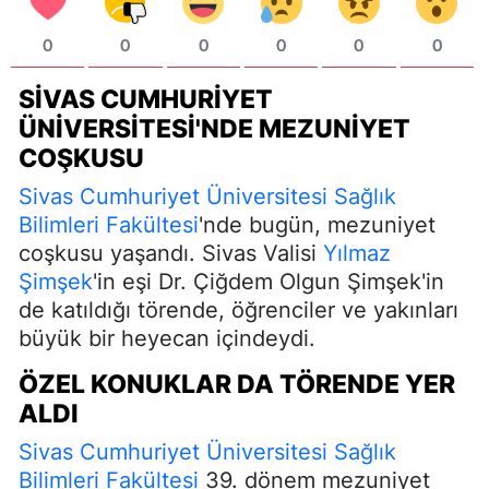
0
0
0
0
0
0
SIVAS CUMHURIYET
ÜNIVERSITESI'NDE MEZUNIYET
COŞKUSU
Sivas Cumhuriyet Üniversitesi
Sağlık
Bilimleri Fakültesi
'nde bugün, mezuniyet
coşkusu yaşandı. Sivas Valisi
Yılmaz
Şimşek
'in eşi Dr. Çiğdem Olgun Şimşek'in
de katıldığı törende, öğrenciler ve yakınları
büyük bir heyecan içindeydi.
ÖZEL KONUKLAR DA TÖRENDE YER
ALDI
Sivas Cumhuriyet Üniversitesi
Sağlık
Bilimleri Fakültesi
39. dönem mezuniyet