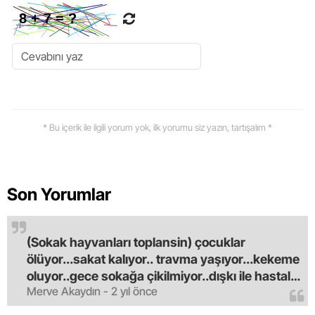
* Bu içerik ile ilgili yorum yok, ilk yorumu siz yazın, tartışalım *
Son Yorumlar
(Sokak hayvanları toplansin) çocuklar
ölüyor...sakat kalıyor.. travma yaşıyor...kekeme
oluyor..gece sokağa çikilmiyor..dışkı ile hastalık
Merve Akaydın - 2 yıl önce
saciyorlar.araba ve taksi olmadan eve
gldemiyoruz.artik bıktık.mama lobisinden para