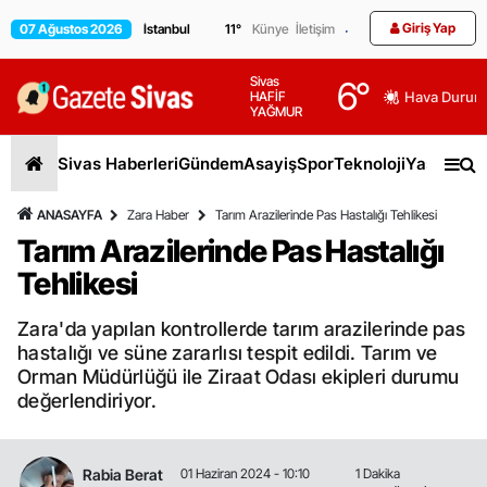
Giriş Yap
07 Ağustos 2026
11
°
Künye
İletişim
Sivas
6
°
HAFİF
Hava Durum
YAĞMUR
Sivas Haberleri
Gündem
Asayiş
Spor
Teknoloji
Yaşam
Gen
ANASAYFA
Zara Haber
Tarım Arazilerinde Pas Hastalığı Tehlikesi
Tarım Arazilerinde Pas Hastalığı
Tehlikesi
Zara'da yapılan kontrollerde tarım arazilerinde pas
hastalığı ve süne zararlısı tespit edildi. Tarım ve
Orman Müdürlüğü ile Ziraat Odası ekipleri durumu
değerlendiriyor.
Rabia Berat
01 Haziran 2024 - 10:10
1 Dakika