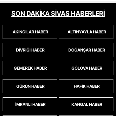
alan tipler yüzünden bu vahşi hayvanlar
masum algısı yapılıyor.iki gün aç kalsa kendi
SON DAKİKA SİVAS HABERLERİ
cinsini bile öldüren bu kopekler derhal
toplanmalı.sokaklar yaşanılmaz
oldu.korkuyoruz.
AKINCILAR HABER
ALTINYAYLA HABER
DIVRIĞI HABER
DOĞANŞAR HABER
GEMEREK HABER
GÖLOVA HABER
GÜRÜN HABER
HAFIK HABER
İMRANLI HABER
KANGAL HABER