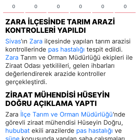
0
0
0
0
0
0
ZARA İLÇESINDE TARIM ARAZI
KONTROLLERI YAPILDI
Sivas
'ın
Zara
ilçesinde yapılan tarım arazisi
kontrollerinde
pas hastalığı
tespit edildi.
Zara
Tarım ve Orman Müdürlüğü ekipleri ile
Ziraat Odası yetkilileri, gelen ihbarları
değerlendirerek arazide kontroller
gerçekleştirdi.
ZIRAAT MÜHENDISI HÜSEYIN
DOĞRU AÇIKLAMA YAPTI
Zara
İlçe Tarım ve Orman Müdürlüğü
'nde
görevli ziraat mühendisi Hüseyin Doğru,
hububat
ekili arazilerde
pas hastalığı
ve
süne
konusunda yapılan saha çalışmaları