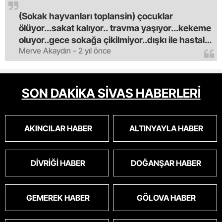
(Sokak hayvanları toplansin) çocuklar
ölüyor...sakat kalıyor.. travma yaşıyor...kekeme
oluyor..gece sokağa çikilmiyor..dışkı ile hastalık
Merve Akaydın - 2 yıl önce
saciyorlar.araba ve taksi olmadan eve
gldemiyoruz.artik bıktık.mama lobisinden para
alan tipler yüzünden bu vahşi hayvanlar
masum algısı yapılıyor.iki gün aç kalsa kendi
SON DAKİKA SİVAS HABERLERİ
cinsini bile öldüren bu kopekler derhal
toplanmalı.sokaklar yaşanılmaz
oldu.korkuyoruz.
AKINCILAR HABER
ALTINYAYLA HABER
DIVRIĞI HABER
DOĞANŞAR HABER
GEMEREK HABER
GÖLOVA HABER