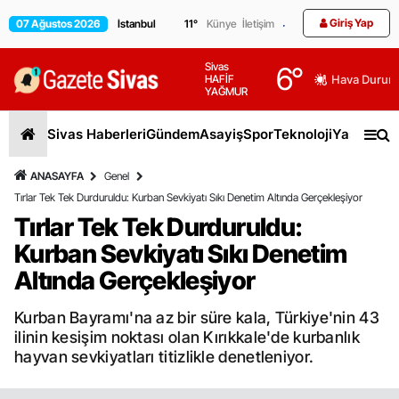
Giriş Yap
07 Ağustos 2026
11
°
Künye
İletişim
Sivas
6
°
HAFİF
Hava Durum
YAĞMUR
Sivas Haberleri
Gündem
Asayiş
Spor
Teknoloji
Yaşam
Gen
ANASAYFA
Genel
Tırlar Tek Tek Durduruldu: Kurban Sevkiyatı Sıkı Denetim Altında Gerçekleşiyor
Tırlar Tek Tek Durduruldu:
Kurban Sevkiyatı Sıkı Denetim
Altında Gerçekleşiyor
Kurban Bayramı'na az bir süre kala, Türkiye'nin 43
ilinin kesişim noktası olan Kırıkkale'de kurbanlık
hayvan sevkiyatları titizlikle denetleniyor.