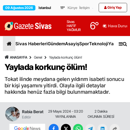
Giriş Yap
09 Ağustos 2026
11
°
Künye
İletişim
Sivas
6
°
HAFİF
Hava Durum
YAĞMUR
Sivas Haberleri
Gündem
Asayiş
Spor
Teknoloji
Yaşam
Gen
ANASAYFA
Genel
Yaylada korkunç ölüm!
Yaylada korkunç ölüm!
Tokat ilinde meydana gelen yıldırım isabeti sonucu
bir kişi yaşamını yitirdi. Olayla ilgili detaylar
hakkında henüz fazla bilgi bulunmamaktadır.
Rabia Berat
29 Mayıs 2024 - 03:20
2 Dakika
YAYINLANMA
OKUNMA SÜRESİ
Editör