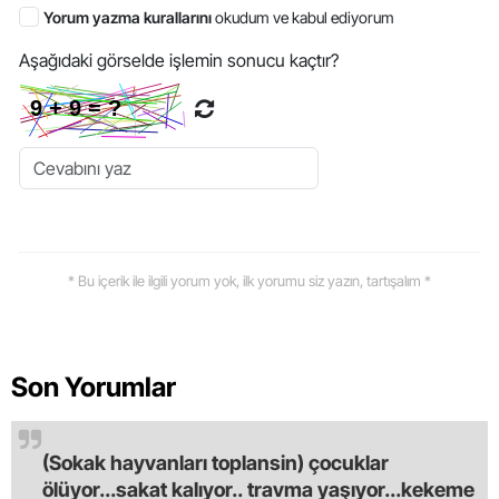
Yorum yazma kurallarını
okudum ve kabul ediyorum
Aşağıdaki görselde işlemin sonucu kaçtır?
* Bu içerik ile ilgili yorum yok, ilk yorumu siz yazın, tartışalım *
Son Yorumlar
(Sokak hayvanları toplansin) çocuklar
ölüyor...sakat kalıyor.. travma yaşıyor...kekeme