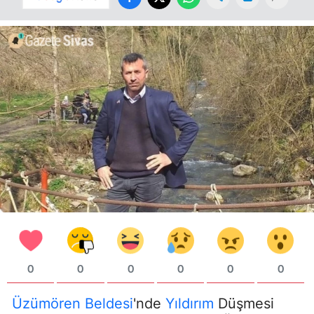
0
0
0
0
0
0
Üzümören Beldesi
'nde
Yıldırım
Düşmesi