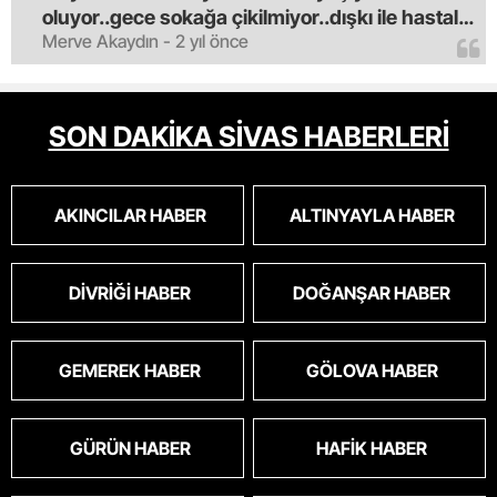
oluyor..gece sokağa çikilmiyor..dışkı ile hastalık
Merve Akaydın - 2 yıl önce
saciyorlar.araba ve taksi olmadan eve
gldemiyoruz.artik bıktık.mama lobisinden para
alan tipler yüzünden bu vahşi hayvanlar
masum algısı yapılıyor.iki gün aç kalsa kendi
SON DAKİKA SİVAS HABERLERİ
cinsini bile öldüren bu kopekler derhal
toplanmalı.sokaklar yaşanılmaz
oldu.korkuyoruz.
AKINCILAR HABER
ALTINYAYLA HABER
DIVRIĞI HABER
DOĞANŞAR HABER
GEMEREK HABER
GÖLOVA HABER
GÜRÜN HABER
HAFIK HABER