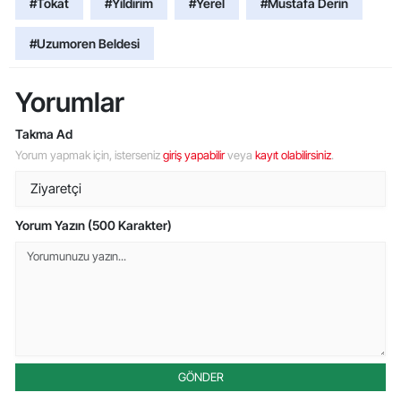
#Tokat
#Yildirim
#Yerel
#Mustafa Derin
#Uzumoren Beldesi
Yorumlar
Takma Ad
Yorum yapmak için, isterseniz
giriş yapabilir
veya
kayıt olabilirsiniz
.
Yorum Yazın (500 Karakter)
GÖNDER