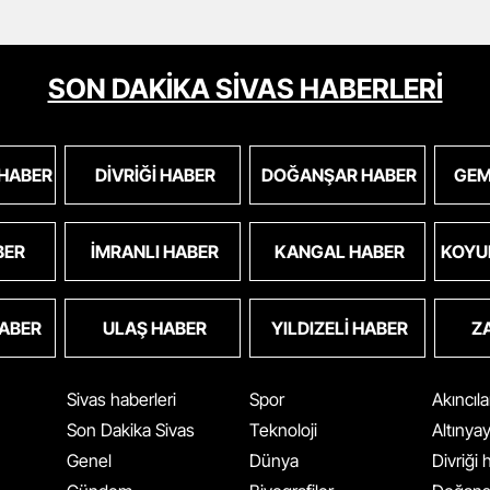
SON DAKİKA SİVAS HABERLERİ
 HABER
DIVRIĞI HABER
DOĞANŞAR HABER
GEM
BER
İMRANLI HABER
KANGAL HABER
KOYU
HABER
ULAŞ HABER
YILDIZELI HABER
Z
Sivas haberleri
Spor
Akıncıl
Son Dakika Sivas
Teknoloji
Altınya
Genel
Dünya
Divriği