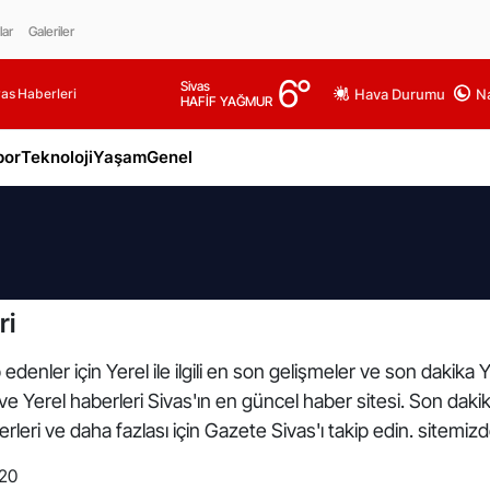
lar
Galeriler
6
°
Sivas
as Haberleri
Hava Durumu
Na
HAFİF YAĞMUR
por
Teknoloji
Yaşam
Genel
ri
edenler için Yerel ile ilgili en son gelişmeler ve son dakika 
arı ve Yerel haberleri Sivas'ın en güncel haber sitesi. Son dak
leri ve daha fazlası için Gazete Sivas'ı takip edin. sitemiz
:20