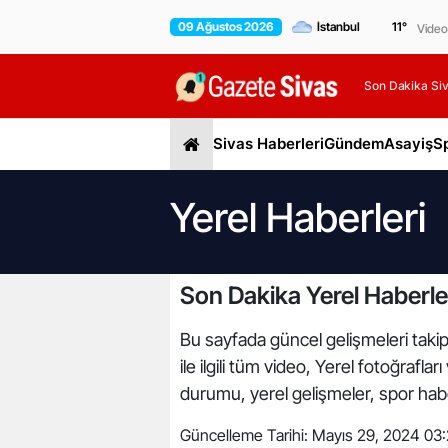
09 Ağustos 2026
11
°
Video
Son Dakika Siv
Sivas Haberleri
Gündem
Asayiş
S
Yerel Haberleri
Son Dakika Yerel Haberle
Bu sayfada güncel gelişmeleri takip 
ile ilgili tüm video, Yerel fotoğrafl
durumu, yerel gelişmeler, spor haber
Güncelleme Tarihi:
Mayıs 29, 2024 03