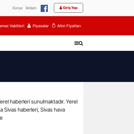
Giriş Yap
Künye
İletişim
maz Vakitleri
Piyasalar
Altın Fiyatları
Yerel haberleri sunulmaktadır. Yerel
ika Sivas haberleri, Sivas hava
de