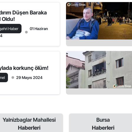
ldırım Düşen Baraka
l Oldu!
şehri Haber
01 Haziran
24
ylada korkunç ölüm!
nel
29 Mayıs 2024
Yalnizbaglar Mahallesi
Bursa
Haberleri
Haberleri