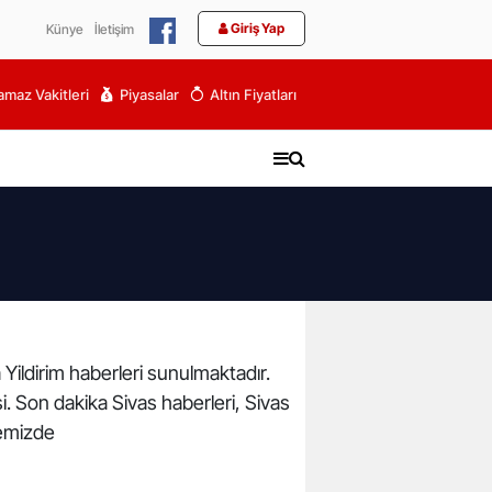
Giriş Yap
Künye
İletişim
maz Vakitleri
Piyasalar
Altın Fiyatları
a Yildirim haberleri sunulmaktadır.
esi. Son dakika Sivas haberleri, Sivas
temizde