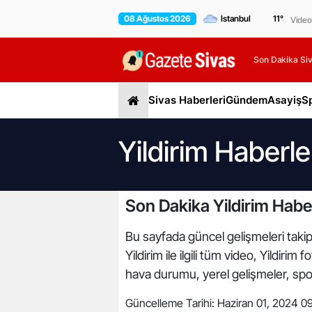
08 Ağustos 2026
11
°
Video
Son Dakika Siv
Sivas Haberleri
Gündem
Asayiş
S
Yildirim Haberle
Son Dakika Yildirim Haber
Bu sayfada güncel gelişmeleri takip e
Yildirim ile ilgili tüm video, Yildiri
hava durumu, yerel gelişmeler, spor 
Güncelleme Tarihi:
Haziran 01, 2024 0