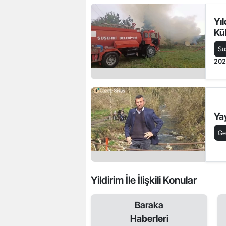
Yı
Kü
Su
20
Ya
Ge
Yildirim İle İlişkili Konular
Baraka
Haberleri