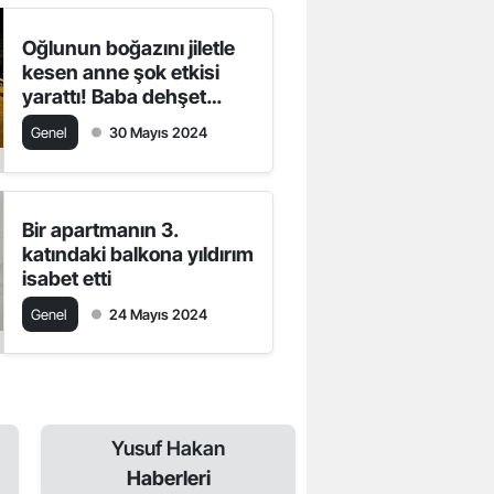
Oğlunun boğazını jiletle
kesen anne şok etkisi
yarattı! Baba dehşet
verici manzarayla
Genel
30 Mayıs 2024
karşılaştı.
Bir apartmanın 3.
katındaki balkona yıldırım
isabet etti
Genel
24 Mayıs 2024
Yusuf Hakan
Haberleri