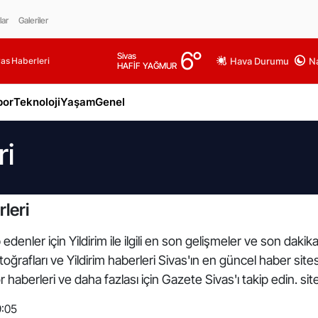
lar
Galeriler
6
°
Sivas
as Haberleri
Hava Durumu
Na
HAFİF YAĞMUR
por
Teknoloji
Yaşam
Genel
ri
leri
denler için Yildirim ile ilgili en son gelişmeler ve son dakik
m fotoğrafları ve Yildirim haberleri Sivas'ın en güncel haber sit
haberleri ve daha fazlası için Gazete Sivas'ı takip edin. si
9:05