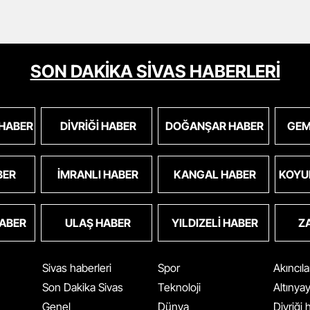
SON DAKİKA SİVAS HABERLERİ
 HABER
DIVRIĞI HABER
DOĞANŞAR HABER
GEM
BER
İMRANLI HABER
KANGAL HABER
KOYU
HABER
ULAŞ HABER
YILDIZELI HABER
Z
Sivas haberleri
Spor
Akıncıl
Son Dakika Sivas
Teknoloji
Altınya
Genel
Dünya
Divriği