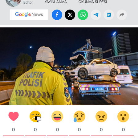
YAYINLANMA
OKUNMA SÜRESİ
Editör
0
0
0
0
0
0