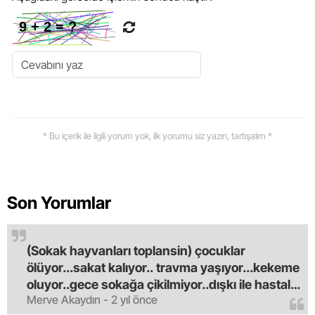
* Bu içerik ile ilgili yorum yok, ilk yorumu siz yazın, tartışalım *
Son Yorumlar
(Sokak hayvanları toplansin) çocuklar
ölüyor...sakat kalıyor.. travma yaşıyor...kekeme
oluyor..gece sokağa çikilmiyor..dışkı ile hastalık
Merve Akaydın - 2 yıl önce
saciyorlar.araba ve taksi olmadan eve