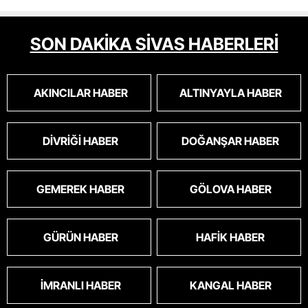
gldemiyoruz.artik bıktık.mama lobisinden para
alan tipler yüzünden bu vahşi hayvanlar
masum algısı yapılıyor.iki gün aç kalsa kendi
SON DAKİKA SİVAS HABERLERİ
cinsini bile öldüren bu kopekler derhal
toplanmalı.sokaklar yaşanılmaz
oldu.korkuyoruz.
AKINCILAR HABER
ALTINYAYLA HABER
DIVRIĞI HABER
DOĞANŞAR HABER
GEMEREK HABER
GÖLOVA HABER
GÜRÜN HABER
HAFIK HABER
İMRANLI HABER
KANGAL HABER