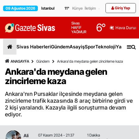
Giriş Yap
09 Ağustos 2026
11
°
Künye
İletişim
Sivas
6
°
HAFİF
Hava Durum
YAĞMUR
Sivas Haberleri
Gündem
Asayiş
Spor
Teknoloji
Yaşam
Gen
ANASAYFA
Gündem
Ankara'da meydana gelen zincirleme kaza
Ankara'da meydana gelen
zincirleme kaza
Ankara'nın Pursaklar ilçesinde meydana gelen
zincirleme trafik kazasında 8 araç birbirine girdi ve
2 kişi yaralandı. Kazayla ilgili soruşturma devam
ediyor.
Ali
07 Kasım 2024 - 21:37
1 Dakika