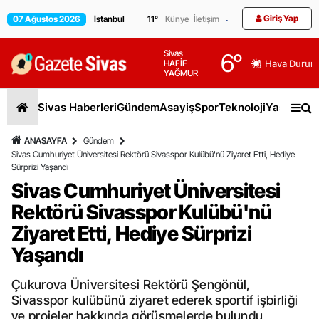
Giriş Yap
07 Ağustos 2026
11
°
Künye
İletişim
Sivas
6
°
HAFİF
Hava Durum
YAĞMUR
Sivas Haberleri
Gündem
Asayiş
Spor
Teknoloji
Yaşam
Gen
ANASAYFA
Gündem
Sivas Cumhuriyet Üniversitesi Rektörü Sivasspor Kulübü'nü Ziyaret Etti, Hediye
Sürprizi Yaşandı
Sivas Cumhuriyet Üniversitesi
Rektörü Sivasspor Kulübü'nü
Ziyaret Etti, Hediye Sürprizi
Yaşandı
Çukurova Üniversitesi Rektörü Şengönül,
Sivasspor kulübünü ziyaret ederek sportif işbirliği
ve projeler hakkında görüşmelerde bulundu