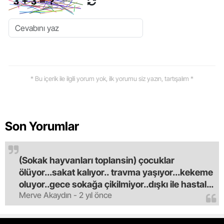
* Bu içerik ile ilgili yorum yok, ilk yorumu siz yazın, tartışalım *
Son Yorumlar
(Sokak hayvanları toplansin) çocuklar
ölüyor...sakat kalıyor.. travma yaşıyor...kekeme
oluyor..gece sokağa çikilmiyor..dışkı ile hastalık
Merve Akaydın - 2 yıl önce
saciyorlar.araba ve taksi olmadan eve
gldemiyoruz.artik bıktık.mama lobisinden para
alan tipler yüzünden bu vahşi hayvanlar