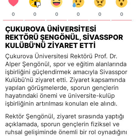
0
0
0
0
0
0
ÇUKUROVA ÜNIVERSITESI
REKTÖRÜ ŞENGÖNÜL, SIVASSPOR
KULÜBÜ'NÜ ZIYARET ETTI
Çukurova Üniversitesi Rektörü Prof. Dr.
Alper Şengönül, spor ve eğitim alanlarında
işbirliğini güçlendirmek amacıyla Sivasspor
Kulübü'nü ziyaret etti. Ziyaret kapsamında
yapılan görüşmelerde, sporun gençlerin
hayatındaki önemi ve üniversite-kulüp
işbirliğinin artırılması konuları ele alındı.
Rektör Şengönül, ziyaret sırasında yaptığı
açıklamada, sporun gençlerin fiziksel ve
ruhsal gelişiminde önemli bir rol oynadığını