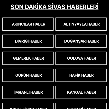
masum algısı yapılıyor.iki gün aç kalsa kendi
SON DAKİKA SİVAS HABERLERİ
cinsini bile öldüren bu kopekler derhal
toplanmalı.sokaklar yaşanılmaz
oldu.korkuyoruz.
AKINCILAR HABER
ALTINYAYLA HABER
DIVRIĞI HABER
DOĞANŞAR HABER
GEMEREK HABER
GÖLOVA HABER
GÜRÜN HABER
HAFIK HABER
İMRANLI HABER
KANGAL HABER