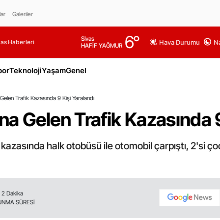
lar
Galeriler
6
°
Sivas
as Haberleri
Hava Durumu
Na
HAFİF YAĞMUR
por
Teknoloji
Yaşam
Genel
elen Trafik Kazasında 9 Kişi Yaralandı
a Gelen Trafik Kazasında 9
azasında halk otobüsü ile otomobil çarpıştı, 2'si çocuk
2 Dakika
UNMA SÜRESİ