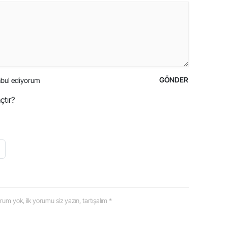
GÖNDER
bul ediyorum
çtır?
 yorum yok, ilk yorumu siz yazın, tartışalım *