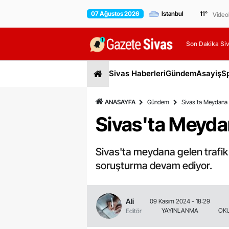
07 Ağustos 2026
11
°
Video
Son Dakika Siv
Sivas Haberleri
Gündem
Asayiş
S
ANASAYFA
Gündem
Sivas'ta Meydana G
Sivas'ta Meydan
Sivas'ta meydana gelen trafik k
soruşturma devam ediyor.
Ali
09 Kasım 2024 - 18:29
YAYINLANMA
OK
Editör