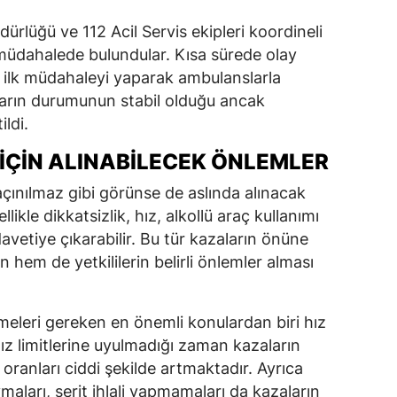
rlüğü ve 112 Acil Servis ekipleri koordineli
a müdahalede bulundular. Kısa sürede olay
ra ilk müdahaleyi yaparak ambulanslarla
ıların durumunun stabil olduğu ancak
ildi.
İÇIN ALINABILECEK ÖNLEMLER
açınılmaz gibi görünse de aslında alınacak
llikle dikkatsizlik, hız, alkollü araç kullanımı
davetiye çıkarabilir. Bu tür kazaların önüne
 hem de yetkililerin belirli önlemler alması
tmeleri gereken en önemli konulardan biri hız
 hız limitlerine uyulmadığı zaman kazaların
oranları ciddi şekilde artmaktadır. Ayrıca
ymaları, şerit ihlali yapmamaları da kazaların