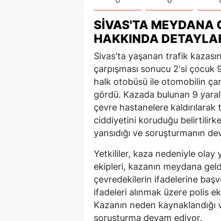
0
0
SIVAS'TA MEYDANA 
HAKKINDA DETAYLA
Sivas'ta yaşanan trafik kazasın
çarpışması sonucu 2'si çocuk 9
halk otobüsü ile otomobilin ça
gördü. Kazada bulunan 9 yaralı
çevre hastanelere kaldırılarak t
ciddiyetini koruduğu belirtilir
yansıdığı ve soruşturmanın dev
Yetkililer, kaza nedeniyle olay 
ekipleri, kazanın meydana gel
çevredekilerin ifadelerine baş
ifadeleri alınmak üzere polis e
Kazanın neden kaynaklandığı ve
soruşturma devam ediyor.