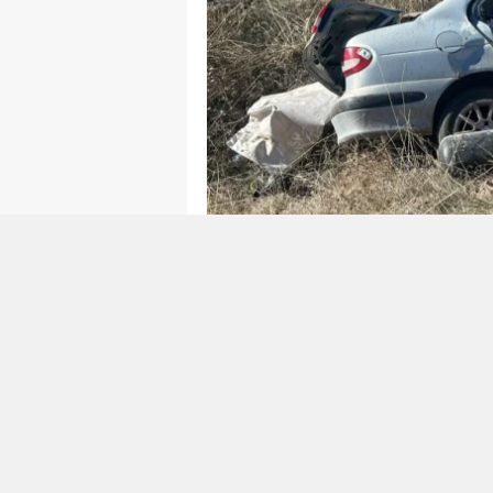
0
0
SIVAS'TA MEYDANA 
Sivas'ta yaşanan trafik kazas
3 kişi yaralandı. Kazanın deta
hakimiyetini kaybetmesi sonuc