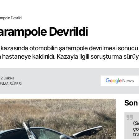
mpole Devrildi
arampole Devrildi
kazasında otomobilin şarampole devrilmesi sonucu 3 k
 hastaneye kaldırıldı. Kazayla ilgili soruşturma sürüy
2 Dakika
NMA SÜRESİ
Son
(S
ço
tr