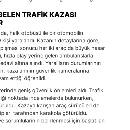
0
0
0
0
GELEN TRAFIK KAZASI
R
da, halk otobüsü ile bir otomobilin
 kişi yaralandı. Kazanın detaylarına göre,
rpışması sonucu her iki araç da büyük hasar
, hızla olay yerine gelen ambulanslarla
edavi altına alındı. Yaralıların durumlarının
ken, kaza anının güvenlik kameralarına
am ettiği öğrenildi.
yerinde geniş güvenlik önlemleri aldı. Trafik
diği noktada incelemelerde bulunurken,
vuruldu. Kazaya karışan araç sürücüleri de
kipleri tarafından karakola götürüldü.
 sorumlularının belirlenmesi için başlatılan