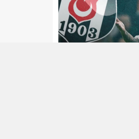
0
0
BEŞIKTAŞ İKINCI BA
AÇIKLAMALAR
Beşiktaş İkinci Başkanı Hüseyi
açıklamada, Galatasaray derbi