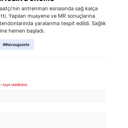
Saatçı'nın antrenman esnasında sağ kalça
irtti. Yapılan muayene ve MR sonuçlarına
endonlarında yaralanma tespit edildi. Sağlık
sine hemen başladı.
##sivasgazete
ya
kayıt olabilirsiniz
.