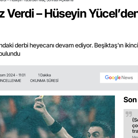
z Verdi – Hüseyin Yücel’de
ndaki derbi heyecanı devam ediyor. Beşiktaş'ın ikin
 bulundu
sım 2024 - 11:01
1 Dakika
ÜNCELLENME
OKUNMA SÜRESİ
Son
(S
ço
tr
ol
Mer