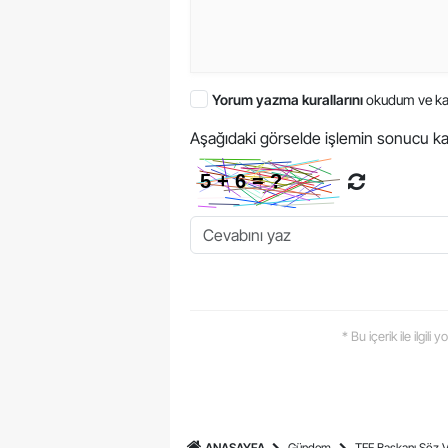
Yorum yazma kurallarını
okudum ve ka
Aşağıdaki görselde işlemin sonucu ka
* Bu içerik ile ilgili
ANASAYFA
Gündem
TFF Başkanı Söz V