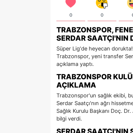
0
0
TRABZONSPOR, FENE
SERDAR SAATÇI'NIN
Süper Lig'de heyecan dorukta!
Trabzonspor, yeni transfer Serda
açıklama yaptı.
TRABZONSPOR KULÜ
AÇIKLAMA
Trabzonspor'un sağlık ekibi, b
Serdar Saatçı'nın ağrı hissetme
Sağlık Kurulu Başkanı Doç. Dr.
bilgi verdi.
SERDAR SAATÇI'NIN