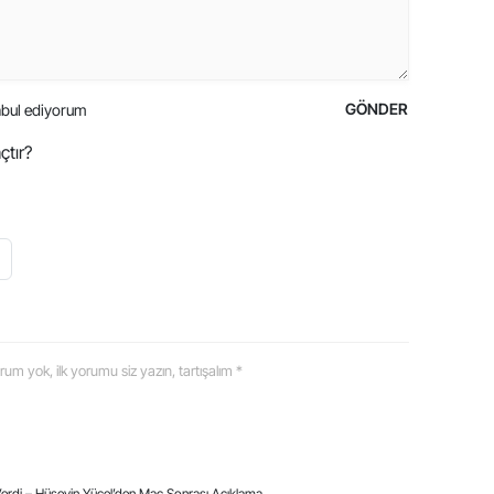
GÖNDER
bul ediyorum
çtır?
 yorum yok, ilk yorumu siz yazın, tartışalım *
erdi – Hüseyin Yücel’den Maç Sonrası Açıklama