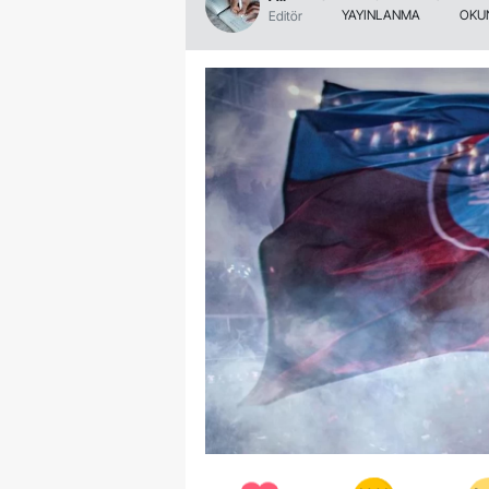
YAYINLANMA
OKU
Editör