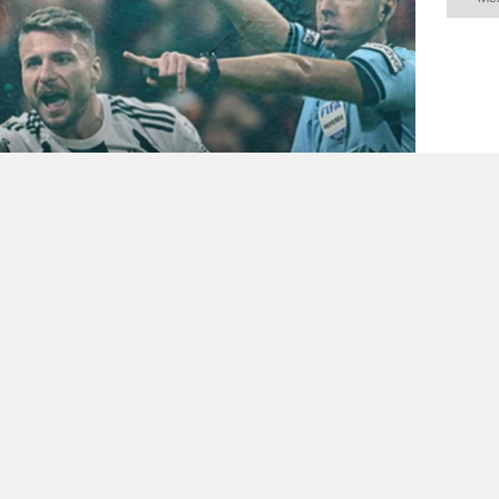
il
ol
bı
ti
ma
ka
ko
ya
0
0
0
0
ŞKANI HÜSEYIN YÜCEL'DEN
n Yücel, Gündem Beşiktaş'a yaptığı
sinde yaşanan olaylara ve hakem