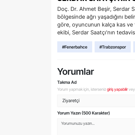
Doç. Dr. Ahmet Beşir, Serdar 
bölgesinde ağrı yaşadığını bel
göre, oyuncunun kalça kas ve t
ekibi, Serdar Saatçı'nın tedavi
#Fenerbahce
#Trabzonspor
Yorumlar
Takma Ad
Yorum yapmak için, isterseniz
giriş yapabilir
ve
Yorum Yazın (500 Karakter)