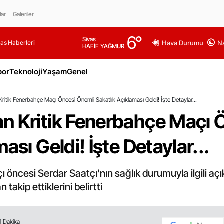
lar
Galeriler
6
°
Sivas
as Haberleri
Hava Durumu
Na
HAFİF YAĞMUR
por
Teknoloji
Yaşam
Genel
itik Fenerbahçe Maçı Öncesi Önemli Sakatlık Açıklaması Geldi! İşte Detaylar...
n Kritik Fenerbahçe Maçı 
ası Geldi! İşte Detaylar...
ncesi Serdar Saatçı'nın sağlık durumuyla ilgili açık
kip ettiklerini belirtti
1 Dakika