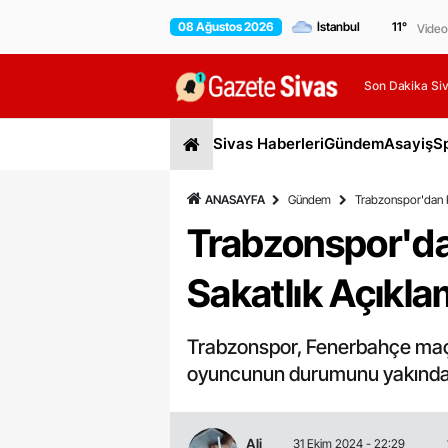
08 Ağustos 2026
11
°
Video
Son Dakika Siv
Sivas Haberleri
Gündem
Asayiş
S
ANASAYFA
Gündem
Trabzonspor'dan Kr
Trabzonspor'da
Sakatlık Açıklam
Trabzonspor, Fenerbahçe maçı ö
oyuncunun durumunu yakından ta
Ali
31 Ekim 2024 - 22:29