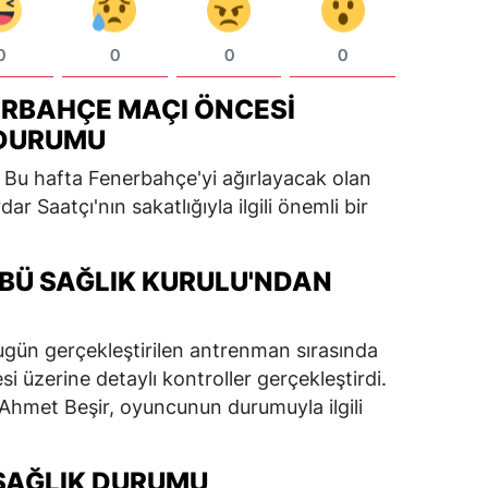
0
0
0
0
RBAHÇE MAÇI ÖNCESI
 DURUMU
 Bu hafta Fenerbahçe'yi ağırlayacak olan
r Saatçı'nın sakatlığıyla ilgili önemli bir
BÜ SAĞLIK KURULU'NDAN
ugün gerçekleştirilen antrenman sırasında
si üzerine detaylı kontroller gerçekleştirdi.
 Ahmet Beşir, oyuncunun durumuyla ilgili
 SAĞLIK DURUMU