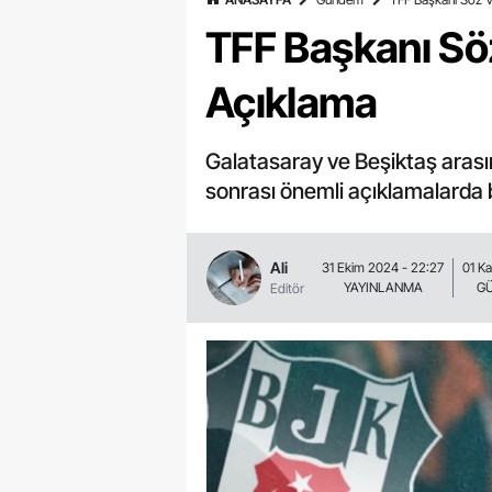
TFF Başkanı Sö
Açıklama
Galatasaray ve Beşiktaş arası
sonrası önemli açıklamalarda
Ali
31 Ekim 2024 - 22:27
01 Ka
YAYINLANMA
G
Editör