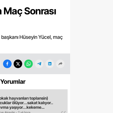
n Maç Sonrası
ci başkanı Hüseyin Yücel, maç
 Yorumlar
okak hayvanları toplansin)
cuklar ölüyor...sakat kalıyor..
avma yaşıyor...kekeme
uyor..gece sokağa çikilmiyor..dışkı
ve Akaydın - 2 yıl önce