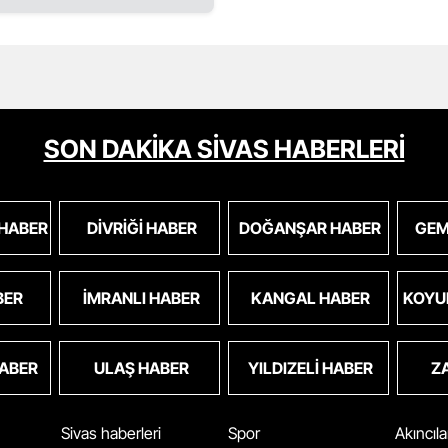
SON DAKİKA SİVAS HABERLERİ
 HABER
DIVRIĞI HABER
DOĞANŞAR HABER
GEM
BER
İMRANLI HABER
KANGAL HABER
KOYU
HABER
ULAŞ HABER
YILDIZELI HABER
Z
Sivas haberleri
Spor
Akıncıl