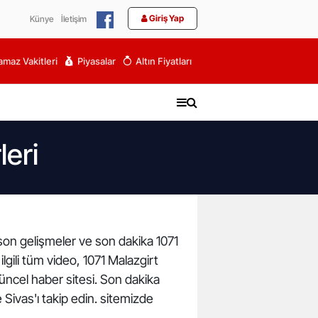
Giriş Yap
Künye
İletişim
maz Vakitleri
Piyasalar
Altın Fiyatları
eri
 son gelişmeler ve son dakika 1071
ili tüm video, 1071 Malazgirt
ncel haber sitesi. Son dakika
 Sivas'ı takip edin. sitemizde