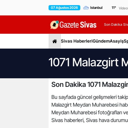
07 Ağustos 2026
11
°
Video
Son Dakika Siv
Sivas Haberleri
Gündem
Asayiş
S
1071 Malazgirt
Son Dakika 1071 Malazgi
Bu sayfada güncel gelişmeleri takip
Malazgirt Meydan Muharebesi haberl
Meydan Muharebesi fotoğrafları ve 
Sivas haberleri, Sivas hava durumu, 