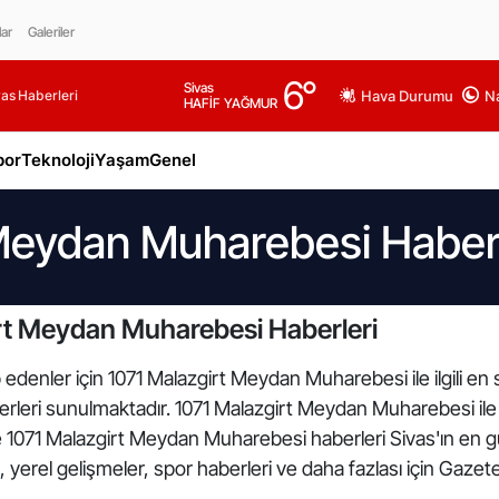
lar
Galeriler
6
°
Sivas
as Haberleri
Hava Durumu
Na
HAFİF YAĞMUR
por
Teknoloji
Yaşam
Genel
 Meydan Muharebesi Haberl
rt Meydan Muharebesi Haberleri
 edenler için 1071 Malazgirt Meydan Muharebesi ile ilgili en
eri sunulmaktadır. 1071 Malazgirt Meydan Muharebesi ile ilg
1071 Malazgirt Meydan Muharebesi haberleri Sivas'ın en gü
yerel gelişmeler, spor haberleri ve daha fazlası için Gazete