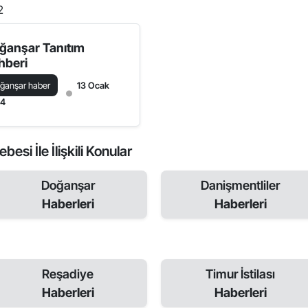
2
ğanşar Tanıtım
hberi
ğanşar haber
13 Ocak
24
si İle İlişkili Konular
Doğanşar
Danişmentliler
Haberleri
Haberleri
Reşadiye
Timur İstilası
Haberleri
Haberleri